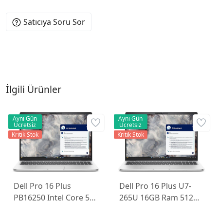
Satıcıya Soru Sor
İlgili Ürünler
Aynı Gün
Aynı Gün
Ücretsiz
Ücretsiz
Kritik Stok
Kritik Stok
Dell Pro 16 Plus
Dell Pro 16 Plus U7-
PB16250 Intel Core 5
265U 16GB Ram 512GB
120U 16GB 512GB SSD
SSD 16'' FHD W11P