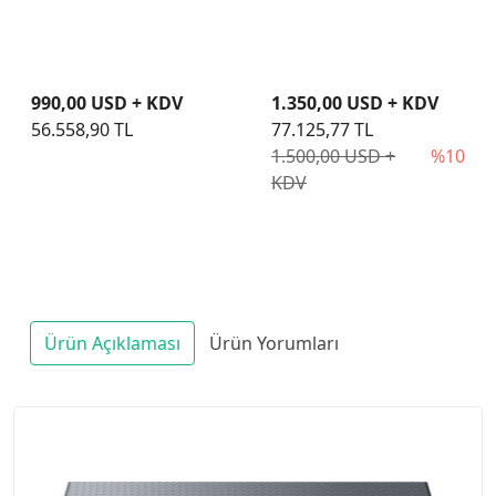
16" FHD+ U5120U165U
(PB16250-
U7265U165U)
990,00 USD + KDV
1.350,00 USD + KDV
56.558,90 TL
77.125,77 TL
1.500,00 USD +
%10
KDV
Ürün Açıklaması
Ürün Yorumları