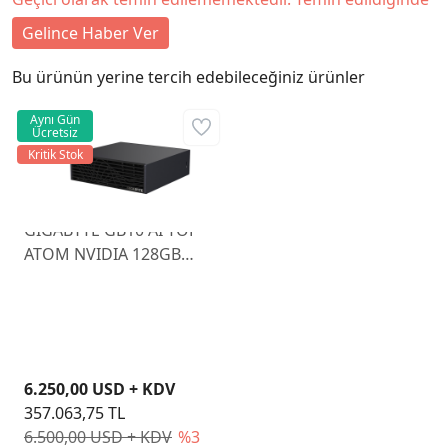
Gelince Haber Ver
Bu ürünün yerine tercih edebileceğiniz ürünler
Aynı Gün
Ücretsiz
Kritik Stok
GIGABYTE GB10 AI TOP
ATOM NVIDIA 128GB
4TB NVIDIA DGX OS
MINI PC
6.250,00 USD + KDV
357.063,75 TL
6.500,00 USD + KDV
%3