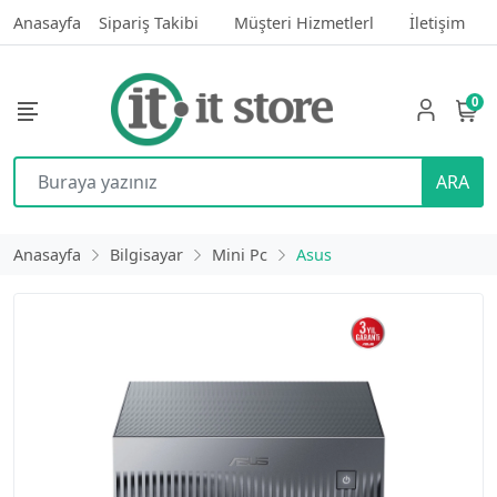
Anasayfa
Sipariş Takibi
Müşteri Hizmetlerl
İletişim
0
ARA
Anasayfa
Bilgisayar
Mini Pc
Asus