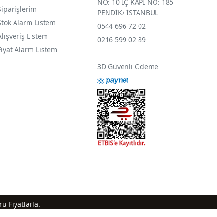
NO: 10 İÇ KAPI NO: 185
Siparişlerim
PENDİK/ İSTANBUL
Stok Alarm Listem
0544 696 72 02
Alışveriş Listem
0216 599 02 89
Fiyat Alarm Listem
3D Güvenli Ödeme
u Fiyatlarla.