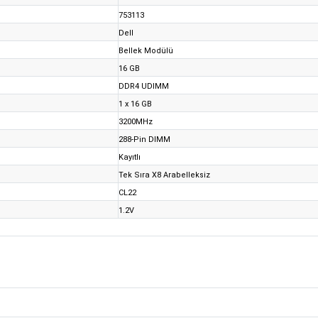
753113
Dell
Bellek Modülü
16 GB
DDR4 UDIMM
1 x 16 GB
3200MHz
288-Pin DIMM
Kayıtlı
Tek Sıra X8 Arabelleksiz
CL22
1.2V