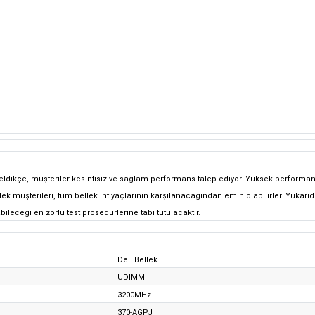
eldikçe, müşteriler kesintisiz ve sağlam performans talep ediyor. Yüksek performans
l bellek müşterileri, tüm bellek ihtiyaçlarının karşılanacağından emin olabilirler. Yukar
bileceği en zorlu test prosedürlerine tabi tutulacaktır.
Dell Bellek
UDIMM
3200MHz
370-AGPJ