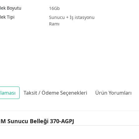
lek Boyutu
16Gb
lek Tipi
Sunucu + İş istasyonu
Ramı
klaması
Taksit / Ödeme Seçenekleri
Ürün Yorumları
MM Sunucu Belleği 370-AGPJ