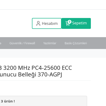
0
Sepetim
Hesabım
a
Güvenlik / Firewall
Yazılımlar
Baskı Çözümleri
GB 3200 MHz PC4-25600 ECC
nucu Belleği 370-AGPJ
n
3
ürün !