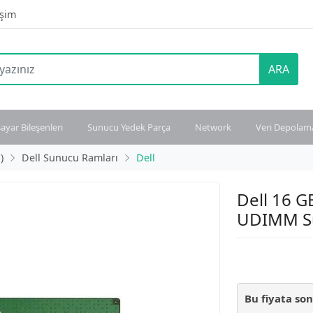
işim
ARA
sayar Bileşenleri
Sunucu Yedek Parça
Network
Veri Depolam
)
Dell Sunucu Ramları
Dell
Dell 16 
UDIMM Su
Bu fiyata so