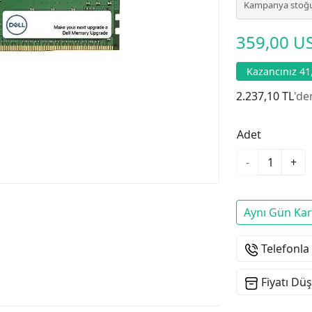
Kampanya stoğu
359,00 U
Kazancınız 4
2.237,10 TL
'de
Adet
-
+
Aynı Gün Ka
Telefonla
Fiyatı Dü