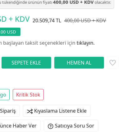
400,00 USD + KDV
 tükendiğinde ürünün fiyatı
olacaktır.
SD + KDV
20.509,74 TL
400,00 USD + KDV
1,00 USD
n başlayan taksit seçenekleri için
tıklayın.
rgo
Kritik Stok
 Sipariş
Kıyaslama Listene Ekle
şünce Haber Ver
Satıcıya Soru Sor