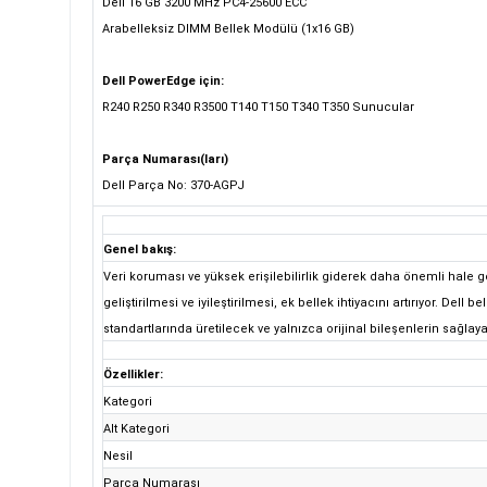
Dell 16 GB 3200 MHz PC4-25600 ECC
Arabelleksiz DIMM Bellek Modülü (1x16 GB)
Dell PowerEdge için:
R240 R250 R340 R3500 T140 T150 T340 T350 Sunucular
Parça Numarası(ları)
Dell Parça No: 370-AGPJ
Genel bakış:
Veri koruması ve yüksek erişilebilirlik giderek daha önemli hale g
geliştirilmesi ve iyileştirilmesi, ek bellek ihtiyacını artırıyor. Del
standartlarında üretilecek ve yalnızca orijinal bileşenlerin sağlaya
Özellikler:
Kategori
Alt Kategori
Nesil
Parça Numarası