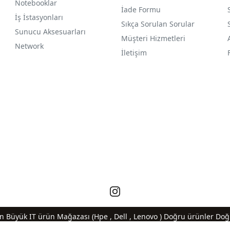
Notebooklar
İade Formu
İş İstasyonları
Sıkça Sorulan Sorular
Sunucu Aksesuarları
Müşteri Hizmetleri
Network
İletişim
En Büyük IT ürün Mağazası (Hpe , Dell , Lenovo ) Doğru ürünler Doğr