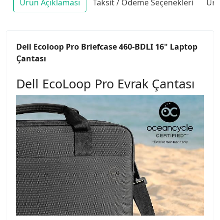
Ürün Açıklaması
Taksit / Ödeme Seçenekleri
Ürü
Dell Ecoloop Pro Briefcase 460-BDLI 16" Laptop
Çantası
Dell EcoLoop Pro Evrak Çantası