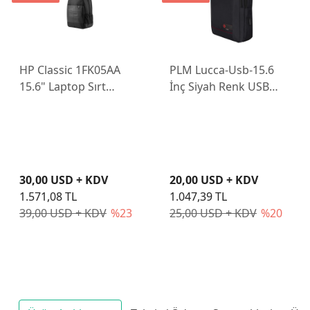
HP Classic 1FK05AA
PLM Lucca-Usb-15.6
15.6" Laptop Sırt
İnç Siyah Renk USB
Çantası
Girişli Notebook Sırt
Çantası
30,00 USD + KDV
20,00 USD + KDV
1.571,08 TL
1.047,39 TL
39,00 USD + KDV
%23
25,00 USD + KDV
%20