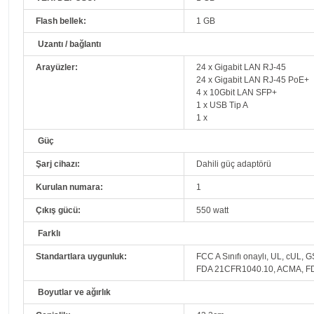
Flash bellek:
1 GB
Uzantı / bağlantı
Arayüzler:
24 x Gigabit LAN RJ-45
24 x Gigabit LAN RJ-45 PoE+
4 x 10Gbit LAN SFP+
1 x USB Tip A
1 x
Güç
Şarj cihazı:
Dahili güç adaptörü
Kurulan numara:
1
Çıkış gücü:
550 watt
Farklı
Standartlara uygunluk:
FCC A Sınıfı onaylı, UL, cUL, 
FDA 21CFR1040.10, ACMA, FD
Boyutlar ve ağırlık