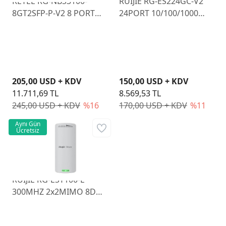
REYEE RG-NBS3100-
RUIJIE RG-ES224GC-V2
8GT2SFP-P-V2 8 PORT
24PORT 10/100/1000
POE 10/100/1000 L2
RUIJIE CLOUD
YÖNETİLEBİLİR SWITCH
YONETILEBILIR RACK
MOUNT SWITCH METAL
KASA
205,00 USD + KDV
150,00 USD + KDV
11.711,69 TL
8.569,53 TL
245,00 USD + KDV
%16
170,00 USD + KDV
%11
Aynı Gün
Ücretsiz
RUIJIE RG-EST100-E
300MHZ 2x2MIMO 8DBI
2.4GHz OUTDOOR 2 Lİ
PAKET ACCESS POINT