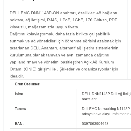
DELL EMC DNN1148P-ON anahtarı, özellikler: 48 bağlantı
noktası, ağ iletişimi, RJ45, 1 PoE, 1GbE, 176 Gbit/sn, PDF
kılavuzlu, mağazamızda uygun fiyata.
Dağıtımı kolaylaştırmak, daha fazla birlikte çalışabilirlik
sunmak ve ağ yöneticileri için öğrenme eğrisini azaltmak için
tasarlanan DELL Anahtarı, alternatif ağ işletim sistemlerinin
kurulumuna olanak tanıyan ve aynı zamanda dağıtımı,
yapılandırmayı ve yönetimi basitleştiren Açık Ağ Kurulum
Ortamı (ONIE) girişimi ile .
Şirketler ve organizasyonlar için
idealdir.
Ürün Özellikleri
İsim:
DELL DNN1148P Dell Ağ İletiş
noktaları/
Tanım:
Dell EMC Networking N1148P-ON
arkaya hava akışı - rafa monte 
EAN:
5397063904648