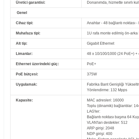
Üretici garantisi:
Donanımda, hizmette sınırlı ku
Genel
Cihaz tipi:
Anahtar - 48 bağlantı noktası - E
Muhafaza tipi:
1U rafa monte edilmiş ön-arka 
Alt tip:
Gigabit Ethernet
Limanlar:
48 x 10/100/1000 (24 PoE+) + 
Ethernet üzerindeki güç:
PoE+
PoE bütçesi:
375W
Uygulamak:
Fabrika Bant Genişliği Yüksel
Yönlendirme: 132 Mpps
Kapasite:
MAC adresleri: 16000
Toplu (dinamik) bağlantılar: 14
LAG'ler:
Bağlantı noktası başına 64 Kuy
VLAN'ları destekler: 512
ARP girişi: 2048
NDP girişi: 400