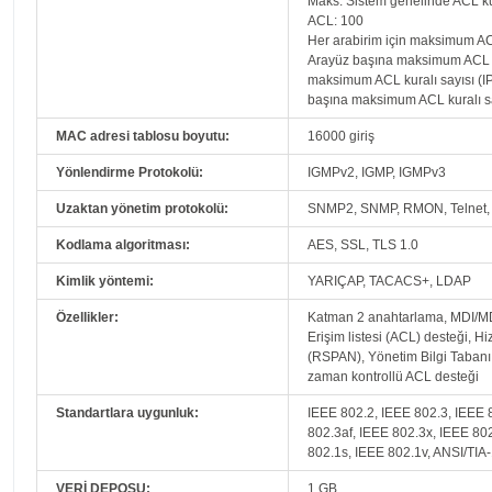
Maks. Sistem genelinde ACL ku
ACL: 100
Her arabirim için maksimum ACL 
Arayüz başına maksimum ACL kur
maksimum ACL kuralı sayısı (IP
başına maksimum ACL kuralı say
MAC adresi tablosu boyutu:
16000 giriş
Yönlendirme Protokolü:
IGMPv2, IGMP, IGMPv3
Uzaktan yönetim protokolü:
SNMP2, SNMP, RMON, Telnet, 
Kodlama algoritması:
AES, SSL, TLS 1.0
Kimlik yöntemi:
YARIÇAP, TACACS+, LDAP
Özellikler:
Katman 2 anahtarlama, MDI/MDI-
Erişim listesi (ACL) desteği, H
(RSPAN), Yönetim Bilgi Tabanı (M
zaman kontrollü ACL desteği
Standartlara uygunluk:
IEEE 802.2, IEEE 802.3, IEEE 
802.3af, IEEE 802.3x, IEEE 802
802.1s, IEEE 802.1v, ANSI/TIA
VERİ DEPOSU:
1 GB