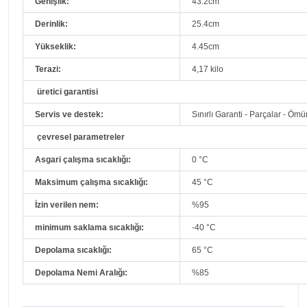
Genişlik:
43.2cm
Derinlik:
25.4cm
Yükseklik:
4.45cm
Terazi:
4,17 kilo
üretici garantisi
Servis ve destek:
Sınırlı Garanti - Parçalar - Öm
çevresel parametreler
Asgari çalışma sıcaklığı:
0 °C
Maksimum çalışma sıcaklığı:
45 °C
İzin verilen nem:
%95
minimum saklama sıcaklığı:
-40 °C
Depolama sıcaklığı:
65 °C
Depolama Nemi Aralığı:
%85