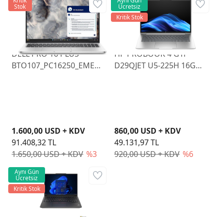
Kritik
Aynı Gün
Stok
Ücretsiz
Kritik Stok
DELL PRO 16 PLUS
HP PROBOOK 4 G1i
BTO107_PC16250_EMEA
D29QJET U5-225H 16GB
U7 255U 16GB RAM
512GB SSD 14" FDOS
512GB SSD 16" FHD
W11P
1.600,00 USD + KDV
860,00 USD + KDV
91.408,32 TL
49.131,97 TL
1.650,00 USD + KDV
%3
920,00 USD + KDV
%6
Aynı Gün
Ücretsiz
Kritik Stok