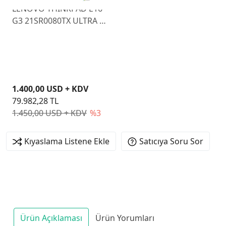
LENOVO THINKPAD E16
G3 21SR0080TX ULTRA 5
225U 16GB 512GB SSD
O/B VGA 16" FREEDOS
1.400,00 USD + KDV
79.982,28 TL
1.450,00 USD + KDV
%3
Kıyaslama Listene Ekle
Satıcıya Soru Sor
Ürün Açıklaması
Ürün Yorumları