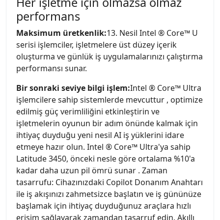
Her işletme için olmazsa olmaz
performans
Maksimum üretkenlik:
13. Nesil Intel ® Core™ U
serisi işlemciler, işletmelere üst düzey içerik
oluşturma ve günlük iş uygulamalarınızı çalıştırma
performansı sunar.
Bir sonraki seviye bilgi işlem:
Intel ® Core™ Ultra
işlemcilere sahip sistemlerde mevcuttur , optimize
edilmiş güç verimliliğini etkinleştirin ve
işletmelerin oyunun bir adım önünde kalmak için
ihtiyaç duyduğu yeni nesil AI iş yüklerini idare
etmeye hazır olun. Intel ® Core™ Ultra'ya sahip
Latitude 3450, önceki nesle göre ortalama %10'a
kadar daha uzun pil ömrü sunar . Zaman
tasarrufu: Cihazınızdaki Copilot Donanım Anahtarı
ile iş akışınızı zahmetsizce başlatın ve iş gününüze
başlamak için ihtiyaç duyduğunuz araçlara hızlı
erişim sağlayarak zamandan tasarruf edin. Akıllı