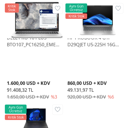
Kritik
Aynı Gün
Stok
Ücretsiz
Kritik Stok
DELL PRO 16 PLUS
HP PROBOOK 4 G1i
BTO107_PC16250_EMEA
D29QJET U5-225H 16GB
U7 255U 16GB RAM
512GB SSD 14" FDOS
512GB SSD 16" FHD
W11P
1.600,00 USD + KDV
860,00 USD + KDV
91.408,32 TL
49.131,97 TL
1.650,00 USD + KDV
%3
920,00 USD + KDV
%6
Aynı Gün
Ücretsiz
Kritik Stok