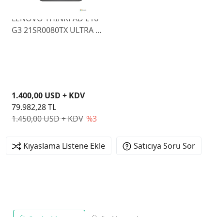
LENOVO THINKPAD E16
G3 21SR0080TX ULTRA 5
225U 16GB 512GB SSD
O/B VGA 16" FREEDOS
1.400,00 USD + KDV
79.982,28 TL
1.450,00 USD + KDV
%3
Kıyaslama Listene Ekle
Satıcıya Soru Sor