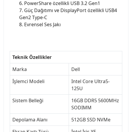
6. PowerShare özellikli USB 3.2 Gen1
7. Güç Dağıtımı ve DisplayPort özellikli USB4
Gen2 Type-C
8. Evrensel Ses Jakı
Teknik Özellikler
Marka
Dell
İşlemci Modeli
Intel Core Ultra5-
125U
Sistem Belleği
16GB DDR5 5600MHz
SODIMM
Depolama Alanı
512GB SSD NVMe
Ekran Kartı Türü
İntel İris XE