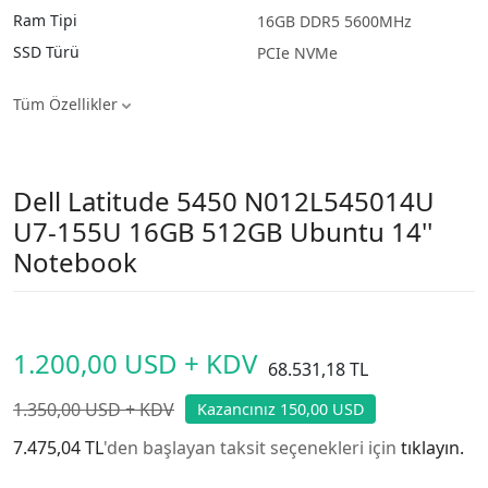
Ram Tipi
16GB DDR5 5600MHz
SSD Türü
PCIe NVMe
Tüm Özellikler
Dell Latitude 5450 N012L545014U
U7-155U 16GB 512GB Ubuntu 14''
Notebook
1.200,00 USD + KDV
68.531,18 TL
1.350,00 USD + KDV
Kazancınız 150,00 USD
7.475,04 TL
'den başlayan taksit seçenekleri için
tıklayın.