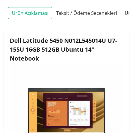
Ürün Açıklaması
Taksit / Ödeme Seçenekleri
Ürü
Dell Latitude 5450 N012L545014U U7-
155U 16GB 512GB Ubuntu 14''
Notebook