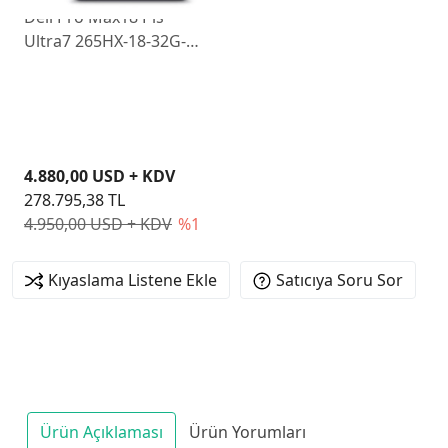
Dell Pro Max18 Pls
Ultra7 265HX-18-32G-
1TBSD-8G-WP
MB18250_1
4.880,00 USD + KDV
278.795,38 TL
4.950,00 USD + KDV
%1
Kıyaslama Listene Ekle
Satıcıya Soru Sor
Ürün Açıklaması
Ürün Yorumları