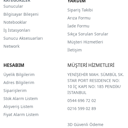
KATEGORİLER
YARDIM
Sunucular
Sipariş Takibi
Bilgisayar Bileşeni
Arıza Formu
Notebooklar
İade Formu
İş İstasyonları
Sıkça Sorulan Sorular
Sunucu Aksesuarları
Müşteri Hizmetleri
Network
İletişim
HESABIM
MÜŞTERİ HİZMETLERİ
Üyelik Bilgilerim
YENİŞEHİR MAH. SÜMBÜL SK.
STAR PORT RESIDENCE NO:
Adres Bilgilerim
10 İÇ KAPI NO: 185 PENDİK/
Siparişlerim
İSTANBUL
Stok Alarm Listem
0544 696 72 02
Alışveriş Listem
0216 599 02 89
Fiyat Alarm Listem
3D Güvenli Ödeme