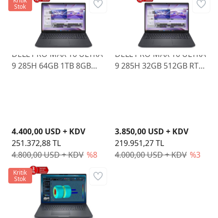
Kritik
Stok
DELL PRO MAX 16 ULTRA
DELL PRO MAX 16 ULTRA
9 285H 64GB 1TB 8GB
9 285H 32GB 512GB RTX
RTX PRO 2000 16" W11P
PRO 2000 16" W11P
4.400,00 USD + KDV
3.850,00 USD + KDV
251.372,88 TL
219.951,27 TL
4.800,00 USD + KDV
%8
4.000,00 USD + KDV
%3
Kritik
Stok