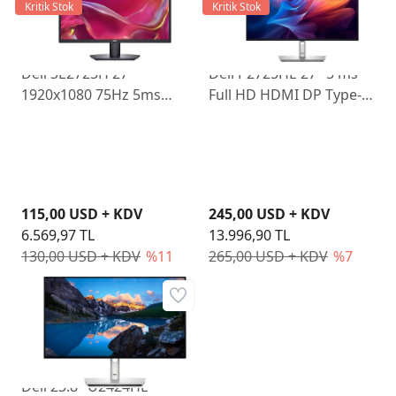
Kritik Stok
Kritik Stok
Dell SE2725H 27"
Dell P2725HE 27" 5 ms
1920x1080 75Hz 5ms
Full HD HDMI DP Type-C
HDMI VGA Led Monitör
Pivot IPS 100 Hz Monitör
115,00 USD + KDV
245,00 USD + KDV
6.569,97 TL
13.996,90 TL
130,00 USD + KDV
%11
265,00 USD + KDV
%7
Dell 23.8" U2424HE