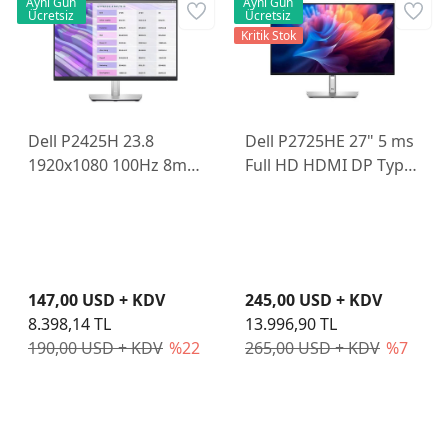
Aynı Gün
Aynı Gün
Ücretsiz
Ücretsiz
Kritik Stok
Dell P2425H 23.8
Dell P2725HE 27" 5 ms
1920x1080 100Hz 8ms
Full HD HDMI DP Type-
HDMI VGA DP Type-C
C Pivot IPS 100 Hz
IPS Monitör
Monitör
147,00 USD + KDV
245,00 USD + KDV
8.398,14 TL
13.996,90 TL
190,00 USD + KDV
%22
265,00 USD + KDV
%7