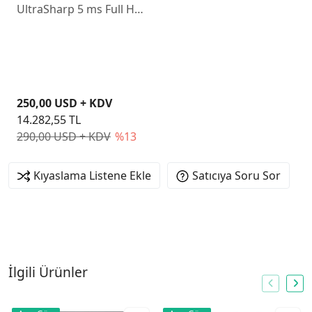
UltraSharp 5 ms Full HD
Pivot IPS 120 Hz Monitör
250,00 USD + KDV
14.282,55 TL
290,00 USD + KDV
%13
Kıyaslama Listene Ekle
Satıcıya Soru Sor
İlgili Ürünler