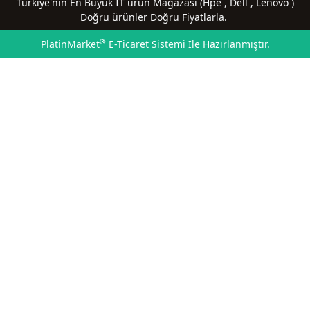
Türkiye'nin En Büyük IT ürün Mağazası (Hpe , Dell , Lenovo )
Doğru ürünler Doğru Fiyatlarla.
®
PlatinMarket
E-Ticaret Sistemi
İle Hazırlanmıştır.