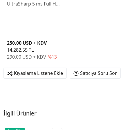
UltraSharp 5 ms Full HD
Pivot IPS 120 Hz Monitör
250,00 USD + KDV
14.282,55 TL
290,00 USD + KDV
%13
Kıyaslama Listene Ekle
Satıcıya Soru Sor
İlgili Ürünler