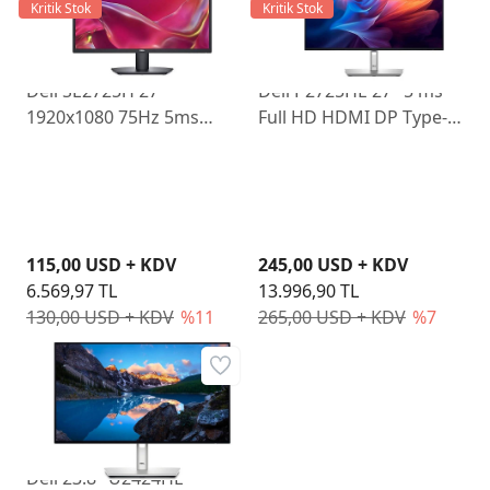
Kritik Stok
Kritik Stok
Dell SE2725H 27"
Dell P2725HE 27" 5 ms
1920x1080 75Hz 5ms
Full HD HDMI DP Type-C
HDMI VGA Led Monitör
Pivot IPS 100 Hz Monitör
115,00 USD + KDV
245,00 USD + KDV
6.569,97 TL
13.996,90 TL
130,00 USD + KDV
%11
265,00 USD + KDV
%7
Dell 23.8" U2424HE