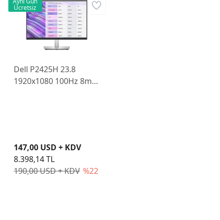
Aynı Gün
Ücretsiz
Dell P2425H 23.8
1920x1080 100Hz 8ms
HDMI VGA DP Type-C
IPS Monitör
147,00 USD + KDV
8.398,14 TL
190,00 USD + KDV
%22