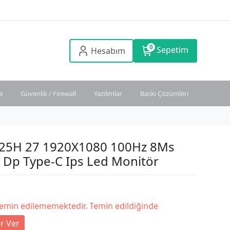
0
Sepetim
Hesabım
a
Güvenlik / Firewall
Yazılımlar
Baskı Çözümleri
25H 27 1920X1080 100Hz 8Ms
 Dp Type-C Ips Led Monitör
temin edilememektedir. Temin edildiğinde
r Ver