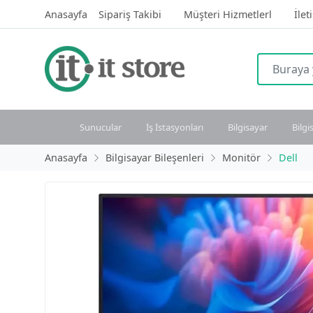
Anasayfa
Sipariş Takibi
Müşteri Hizmetlerl
İlet
Sunucular
İş İstasyonları
Bilgisayar
Bilgi
Anasayfa
Bilgisayar Bileşenleri
Monitör
Dell