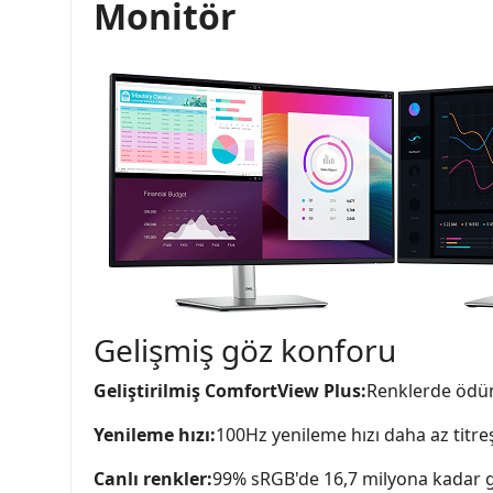
Monitör
Gelişmiş göz konforu
Geliştirilmiş ComfortView Plus:
Renklerde ödün
Yenileme hızı:
100Hz yenileme hızı daha az titr
Canlı renkler:
99% sRGB'de 16,7 milyona kadar g