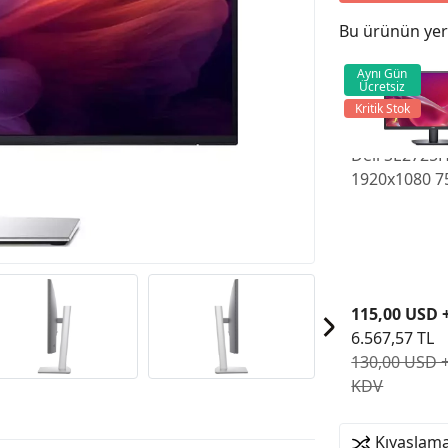
Bu ürünün yeri
Aynı Gün
Ücretsiz
Kritik Stok
Dell SE2725H
1920x1080 7
5ms HDMI V
Led Monitör
115,00 USD 
6.567,57 TL
130,00 USD 
KDV
Kıyaslama