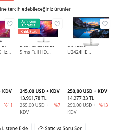
ne tercih edebileceğiniz ürünler
Aynı Gün
Ücretsiz
Kritik Stok
 27"
Dell P2725HE 27"
Dell 23.8"
5Hz
5 ms Full HD
U2424HE
GA
HDMI DP Type-C
UltraSharp 5 ms
Pivot IPS 100 Hz
Full HD Pivot IPS
Monitör
120 Hz Monitör
+ KDV
245,00 USD + KDV
250,00 USD + KDV
13.991,78 TL
14.277,33 TL
+
%11
265,00 USD +
%7
290,00 USD +
%13
KDV
KDV
 Listene Ekle
Satıcıya Soru Sor