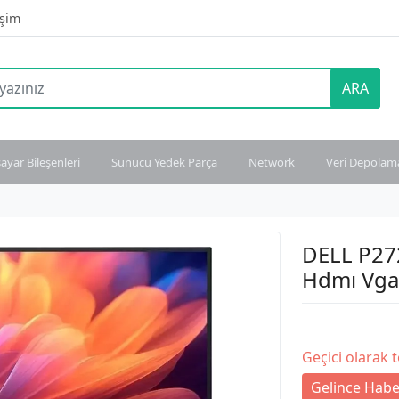
işim
ARA
sayar Bileşenleri
Sunucu Yedek Parça
Network
Veri Depolam
DELL P27
Hdmı Vga
Geçici olarak 
Gelince Habe