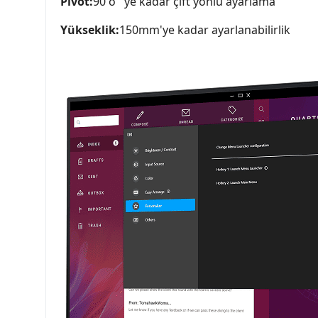
Pivot:
90 o ' ye kadar çift yönlü ayarlama
Yükseklik:
150mm'ye kadar ayarlanabilirlik