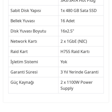
SAS/SATA Hot Plug
Sabit Disk Yapısı
1x 480 GB Sata SSD
Bellek Yuvası
16 Adet
Disk Yuvası Boyutu
16x2.5"
Network Kartı
2 x 1GbE (NIC)
Raid Kart
H755 Raid Kartı
İşletim Sistemi
Yok
Garanti Süresi
3 Yıl Yerinde Garanti
Güç Kaynağı
2 x 1100W Power
Supply