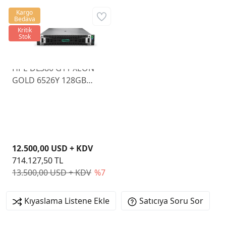
Kargo
Bedava
Kritik
Stok
HPE DL380 G11 XEON
GOLD 6526Y 128GB
NON SSD 8 SFF NS204i-U
BCM57416 ETH 2x1000W
P77241-425
12.500,00 USD + KDV
714.127,50 TL
13.500,00 USD + KDV
%7
Kıyaslama Listene Ekle
Satıcıya Soru Sor