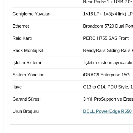
Rear Ports• 1 x USB 2.0•
Genişleme Yuvaları
1×16 LP+ 1×8(x4 link) LP
Ethernet
Broadcom 5720 Dual Po
Raid Kartı
PERC H755 SAS Front
Rack Montaj Kiti
ReadyRails Sliding Rail
İşletim Sistemi
İşletim sistemi ayrıca alı
Sistem Yönetimi
iDRAC9 Enterprise 15G
İlave
C13 to C14, PDU Style, 1
Garanti Süresi
3 Yıl ProSupport ve Erte
Ürün Broşürü
DELL PowerEdge R550 (