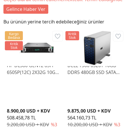
Gelince Haber Ver
Bu ürünün yerine tercih edebileceğiniz ürünler
Kargo
Kritik
Bedava
Stok
Kritik
Stok
HP DL380 GEN12 8SFF
DELL T560 6526Y 16GB
6505P(12C) 2X32G 10GB
DDR5 480GB SSD SATA
MR408I-O 2X480GB SSD
H755
2X1000W
8.900,00 USD + KDV
9.875,00 USD + KDV
508.458,78 TL
564.160,73 TL
9.200,00 USD + KDV
%3
10.200,00 USD + KDV
%3