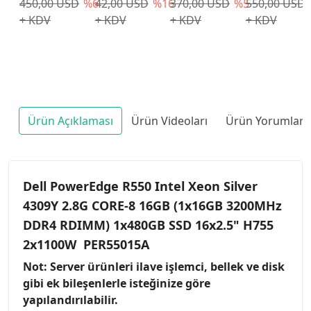
450,00 USD
%6
42,00 USD
%16
370,00 USD
%5
550,00 USD
Kızağı
+ KDV
+ KDV
+ KDV
+ KDV
Ürün Açıklaması
Ürün Videoları
Ürün Yorumları
Dell PowerEdge R550 Intel Xeon Silver
4309Y 2.8G CORE-8 16GB (1x16GB 3200MHz
DDR4 RDIMM) 1x480GB SSD 16x2.5" H755
2x1100W PER55015A
Not: Server ürünleri ilave işlemci, bellek ve disk
gibi ek bileşenlerle isteğinize göre
yapılandırılabilir.