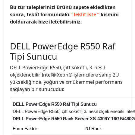
Bu tür taleplerinizi ürünü sepete ekledikten
sonra, teklif formundaki
"
Teklif İste
”
kısmını
doldurarak bize iletebilirsiniz.
DELL PowerEdge R550 Raf
Tipi Sunucu
DELL PowerEdge R550, çift soketli, 3. nesil
ölçeklenebilir Intel® Xeon® işlemcilere sahip 2U
yüksekliğinde, yoğun ve xmükemmel performans
sağlayan bir sunucudur.
DELL PowerEdge R550 Raf Tipi Sunucu
DELL PowerEdge R550, çift soketli, 3. nesil ölçeklenebilir I
DELL PowerEdge R550 Rack Server XS-4309Y 16GB/480
Form Faktör
2U Rack