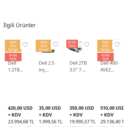
İlgili Ürünler
Aynı
Aynı
Kritik
Aynı
Gün
Gün
Stok
Gün
Kargo
Kargo
Kargo
Kritik
Kritik
Stok
Stok
Dell
Dell 2.5
Dell 2TB
Dell 400-
1.2TB
inç
3.5" 7.2K
AVEZ
2.5" 10K
R720-
12G
2.4TB
12G SAS
R730
Near
2.5" 10K
512n
Gen 11-
Line SAS
12G SAS
G14
12-13-14
HDD
Rpm
HDD
WX387
R755K
Hot-
420,00 USD
35,00 USD
350,00 USD
510,00 USD
400-ATJL
2.5 inç
R510/R620
Plug
+ KDV
+ KDV
+ KDV
+ KDV
Sunucu
Sunucu
Sunucu
23.994,68 TL
1.999,56 TL
19.995,57 TL
29.136,40 TL
Disk
Diski
Diski