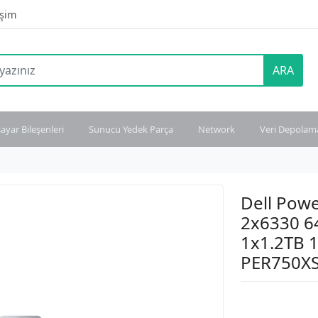
işim
ARA
sayar Bileşenleri
Sunucu Yedek Parça
Network
Veri Depolam
Dell Pow
2x6330 
1x1.2TB 
PER750X