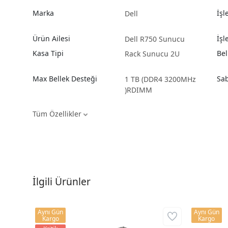
Marka
İşl
Dell
Ürün Ailesi
İşl
Dell R750 Sunucu
Kasa Tipi
Bel
Rack Sunucu 2U
Max Bellek Desteği
Sab
1 TB (DDR4 3200MHz
)RDIMM
Tüm Özellikler
İlgili Ürünler
Aynı Gün
Aynı Gün
Kargo
Kargo