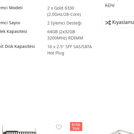
KDV
emci Modeli
2 x Gold 6330
(2.0GHz/28-Core)
Kıyaslama
emci Sayısı
2 İşlemci Desteği
lek Kapasitesi
64GB (2x32GB
3200MHz) RDIMM
it Disk Kapasitesi
16 x 2.5" SFF SAS/SATA
Hot Plug
Kritik
Stok