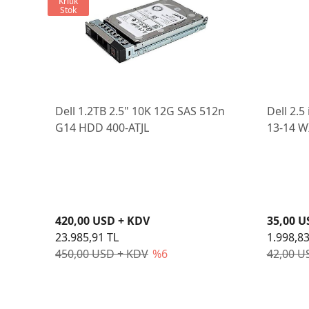
Kritik
Stok
Dell 1.2TB 2.5" 10K 12G SAS 512n
Dell 2.5
G14 HDD 400-ATJL
13-14 W
Kızağı
420,00 USD + KDV
35,00 U
23.985,91 TL
1.998,83
450,00 USD + KDV
%6
42,00 U