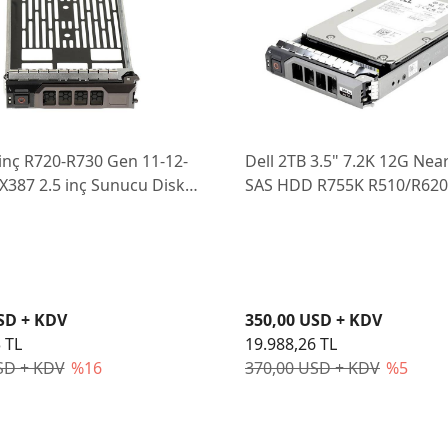
 inç R720-R730 Gen 11-12-
Dell 2TB 3.5" 7.2K 12G Near
X387 2.5 inç Sunucu Disk
SAS HDD R755K R510/R620
Diski
SD + KDV
350,00 USD + KDV
 TL
19.988,26 TL
SD + KDV
%16
370,00 USD + KDV
%5