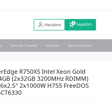
0
Sepetim
Hesabım
a
Güvenlik / Firewall
Yazılımlar
Baskı Çözümleri
erEdge R750XS Intel Xeon Gold
64GB (2x32GB 3200MHz RDIMM)
16x2.5" 2x1000W H755 FreeDOS
SCT6330