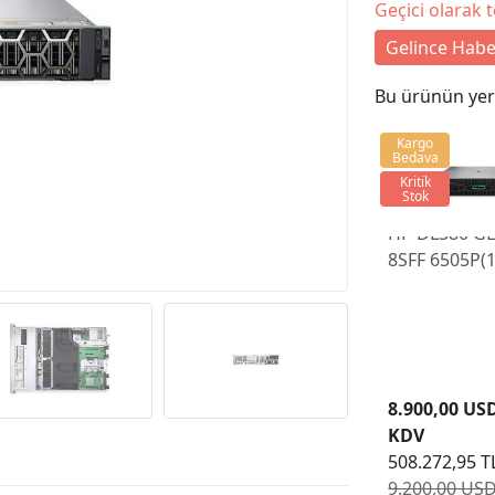
Geçici olarak 
Gelince Habe
Bu ürünün yeri
Kargo
Bedava
Kritik
Stok
HP DL380 G
8SFF 6505P(
2X32G 10GB
MR408I-O
2X480GB SS
2X1000W
8.900,00 US
KDV
508.272,95 T
9.200,00 USD