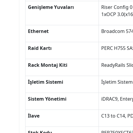
Genişleme Yuvaları
Riser Config 0
1xOCP 3.0(x16
Ethernet
Broadcom 5741
Raid Kartı
PERC H755 SA
Rack Montaj Kiti
ReadyRails Sl
İşletim Sistemi
İşletim Sistem
Sistem Yönetimi
iDRAC9, Enter
İlave
C13 to C14, PD
Stok Kodu
PER750XSCT6