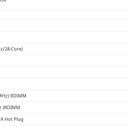
Hz/28-Core)
0MHz) RDIMM
z )RDIMM
TA Hot Plug