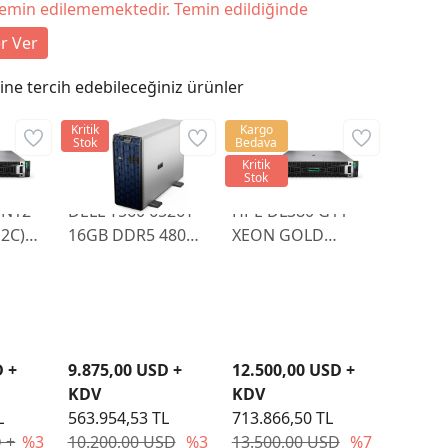
temin edilememektedir. Temin edildiğinde
r Ver
ne tercih edebileceğiniz ürünler
Kritik
Kargo
Stok
Bedava
Kritik
Stok
EN12
DELL T560 6526Y
HPE DL380 G11
12C)
16GB DDR5 480GB
XEON GOLD
SSD SATA H755
6526Y 128GB NON
SSD 8 SFF NS204i-
D
U BCM57416 ETH
2x1000W P77241-
425
D +
9.875,00 USD +
12.500,00 USD +
KDV
KDV
L
563.954,53 TL
713.866,50 TL
 +
%3
10.200,00 USD
%3
13.500,00 USD
%7