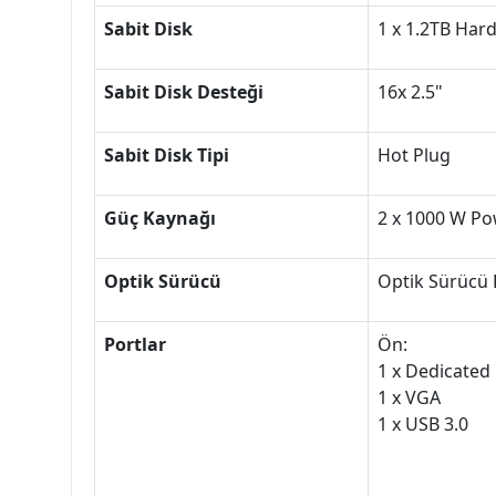
Sabit Disk
1 x 1.2TB Hard
Sabit Disk Desteği
16x 2.5"
Sabit Disk Tipi
Hot Plug
Güç Kaynağı
2 x 1000 W Po
Optik Sürücü
Optik Sürücü 
Portlar
Ön:
1 x Dedicated
1 x VGA
1 x USB 3.0