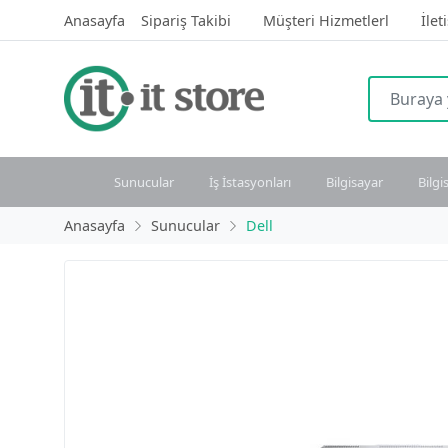
Anasayfa
Sipariş Takibi
Müşteri Hizmetlerl
İlet
Sunucular
İş İstasyonları
Bilgisayar
Bilgi
Anasayfa
Sunucular
Dell