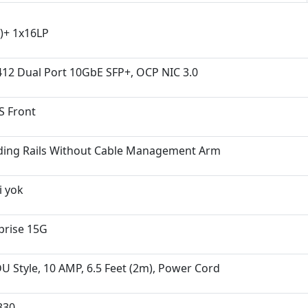
)+ 1x16LP
2 Dual Port 10GbE SFP+, OCP NIC 3.0
S Front
iding Rails Without Cable Management Arm
i yok
prise 15G
U Style, 10 AMP, 6.5 Feet (2m), Power Cord
330