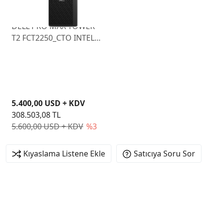
DELL PRO MAX TOWER
T2 FCT2250_CTO INTEL
CORE ULTRA 9 285 64GB
512GB RTX 4000 ADA
W11P
5.400,00 USD + KDV
308.503,08 TL
5.600,00 USD + KDV
%3
Kıyaslama Listene Ekle
Satıcıya Soru Sor