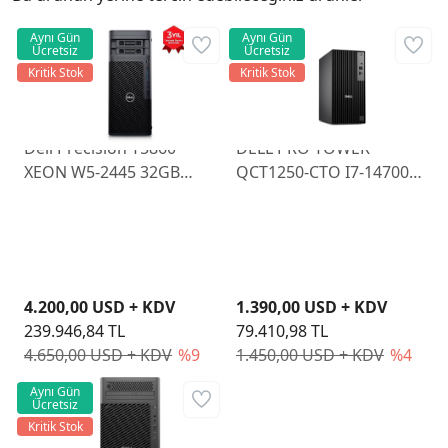
Aynı Gün
Aynı Gün
Ücretsiz
Ücretsiz
Kritik Stok
Kritik Stok
Dell Precision T5860
DELL PRO TOWER
XEON W5-2445 32GB
QCT1250-CTO I7-14700
512GB SSD 16GB RTX
64GB 512GB SSD
A2000 Windows 11 Pro
UBUNTU
T5860-W-2445-RTXA2000
4.200,00 USD + KDV
1.390,00 USD + KDV
239.946,84 TL
79.410,98 TL
4.650,00 USD + KDV
%9
1.450,00 USD + KDV
%4
Aynı Gün
Ücretsiz
Kritik Stok