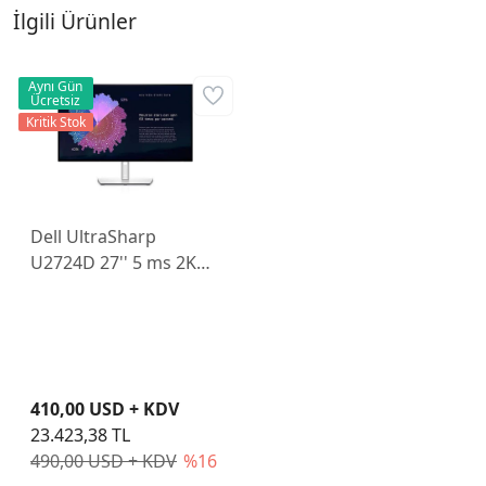
İlgili Ürünler
Aynı Gün
Ücretsiz
Kritik Stok
Dell UltraSharp
U2724D 27'' 5 ms 2K
Pivot IPS 120 Hz
Monitör
410,00 USD + KDV
23.423,38 TL
490,00 USD + KDV
%16