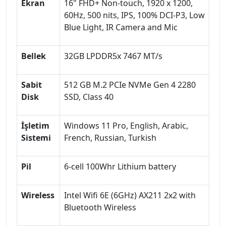
Ekran
16" FHD+ Non-touch, 1920 x 1200,
60Hz, 500 nits, IPS, 100% DCI-P3, Low
Blue Light, IR Camera and Mic
Bellek
32GB LPDDR5x 7467 MT/s
Sabit
512 GB M.2 PCIe NVMe Gen 4 2280
Disk
SSD, Class 40
İşletim
Windows 11 Pro, English, Arabic,
Sistemi
French, Russian, Turkish
Pil
6-cell 100Whr Lithium battery
Wireless
Intel Wifi 6E (6GHz) AX211 2x2 with
Bluetooth Wireless