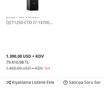
DELL PRO TOWER
QCT1250-CTO I7-14700
64GB 512GB SSD
UBUNTU
1.390,00 USD + KDV
79.410,98 TL
1.450,00 USD + KDV
%4
Kıyaslama Listene Ekle
Satıcıya Soru Sor