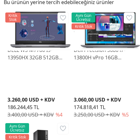
Bu ürünün yerine tercih edebileceğiniz ürünler
Kritik
Aynı Gün
Stok
Ücretsiz
Kritik Stok
DELL WS M7780 I9-
Dell Precision 5680 i7-
13950HX 32GB 512GB
13800H vPro 16GB
SSD 17.3" RTX3500 ADA
512GB SSD 6GB RTX
WIN11PRO M77803500A
A1000 16 OLED Touch
Windows Pro
XCTOP5680EMEA-VP-2
3.260,00 USD + KDV
3.060,00 USD + KDV
186.244,45 TL
174.818,41 TL
3.400,00 USD + KDV
%4
3.250,00 USD + KDV
%5
Aynı Gün
Ücretsiz
Kritik Stok