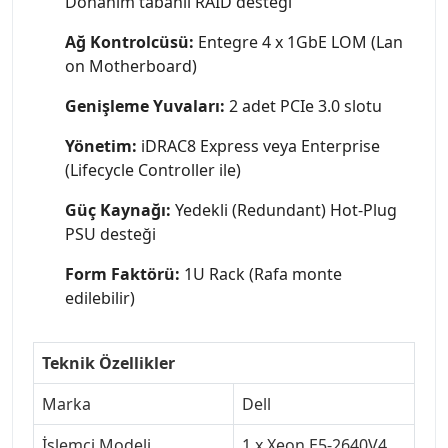
Donanım tabanlı RAID desteği
Ağ Kontrolcüsü:
Entegre 4 x 1GbE LOM (Lan
on Motherboard)
Genişleme Yuvaları:
2 adet PCIe 3.0 slotu
Yönetim:
iDRAC8 Express veya Enterprise
(Lifecycle Controller ile)
Güç Kaynağı:
Yedekli (Redundant) Hot-Plug
PSU desteği
Form Faktörü:
1U Rack (Rafa monte
edilebilir)
Teknik Özellikler
Marka
Dell
İşlemci Modeli
1 x Xeon E5-2640V4