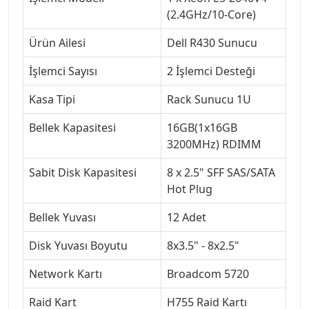
(2.4GHz/10-Core)
Ürün Ailesi
Dell R430 Sunucu
İşlemci Sayısı
2 İşlemci Desteği
Kasa Tipi
Rack Sunucu 1U
Bellek Kapasitesi
16GB(1x16GB
3200MHz) RDIMM
Sabit Disk Kapasitesi
8 x 2.5" SFF SAS/SATA
Hot Plug
Bellek Yuvası
12 Adet
Disk Yuvası Boyutu
8x3.5" - 8x2.5"
Network Kartı
Broadcom 5720
Raid Kart
H755 Raid Kartı