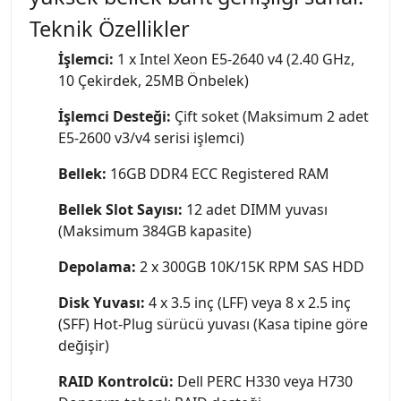
Teknik Özellikler
İşlemci:
1 x Intel Xeon E5-2640 v4 (2.40 GHz,
10 Çekirdek, 25MB Önbelek)
İşlemci Desteği:
Çift soket (Maksimum 2 adet
E5-2600 v3/v4 serisi işlemci)
Bellek:
16GB DDR4 ECC Registered RAM
Bellek Slot Sayısı:
12 adet DIMM yuvası
(Maksimum 384GB kapasite)
Depolama:
2 x 300GB 10K/15K RPM SAS HDD
Disk Yuvası:
4 x 3.5 inç (LFF) veya 8 x 2.5 inç
(SFF) Hot-Plug sürücü yuvası (Kasa tipine göre
değişir)
RAID Kontrolcü:
Dell PERC H330 veya H730