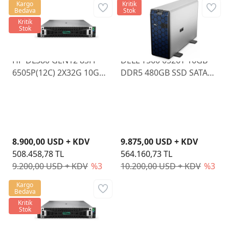
Kargo
Kritik
Bedava
Stok
Kritik
Stok
HP DL380 GEN12 8SFF
DELL T560 6526Y 16GB
6505P(12C) 2X32G 10GB
DDR5 480GB SSD SATA
MR408I-O 2X480GB SSD
H755
2X1000W
8.900,00 USD + KDV
9.875,00 USD + KDV
508.458,78 TL
564.160,73 TL
9.200,00 USD + KDV
%3
10.200,00 USD + KDV
%3
Kargo
Bedava
Kritik
Stok