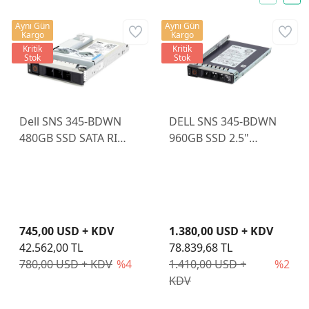
Aynı Gün
Aynı Gün
Kargo
Kargo
Kritik
Kritik
Stok
Stok
Dell SNS 345-BDWN
DELL SNS 345-BDWN
480GB SSD SATA RI
960GB SSD 2.5"
6GBPS 512E 2.5" IN
SUNUCU SABİT DİSK
WITH 3.5" BRKT
CABLED 1WPD CK
745,00 USD + KDV
1.380,00 USD + KDV
42.562,00 TL
78.839,68 TL
780,00 USD + KDV
%4
1.410,00 USD +
%2
KDV