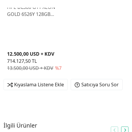
HPE DL380 G11 XEON
GOLD 6526Y 128GB
NON SSD 8 SFF NS204i-U
BCM57416 ETH 2x1000W
P77241-425
12.500,00 USD + KDV
714.127,50 TL
13.500,00 USD + KDV
%7
Kıyaslama Listene Ekle
Satıcıya Soru Sor
İlgili Ürünler