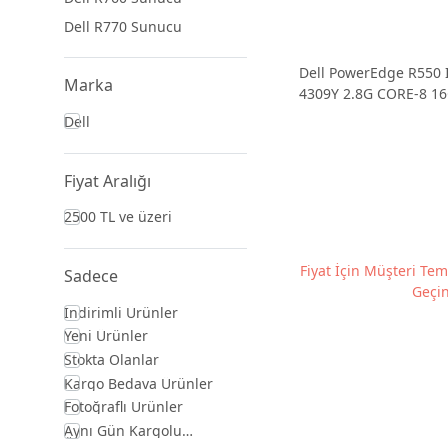
Dell R770 Sunucu
Dell PowerEdge R550 I
Marka
4309Y 2.8G CORE-8 1
3200MHz DDR4 RDIMM
Dell
Fiyat Aralığı
2500 TL ve üzeri
Fiyat İçin Müşteri Tems
Sadece
Geçin
İndirimli Ürünler
Yeni Ürünler
Stokta Olanlar
Kargo Bedava Ürünler
Fotoğraflı Ürünler
Aynı Gün Kargolu
Ürünler