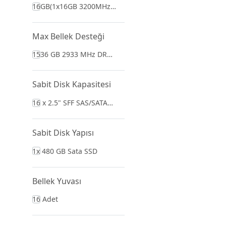
16GB(1x16GB 3200MHz)
RDIMM
Max Bellek Desteği
1536 GB 2933 MHz DR4-
RDRAM
Sabit Disk Kapasitesi
16 x 2.5" SFF SAS/SATA
Hot Plug
Sabit Disk Yapısı
1x 480 GB Sata SSD
Bellek Yuvası
16 Adet