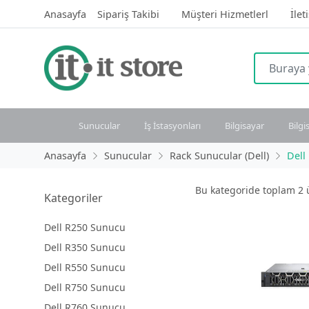
Anasayfa
Sipariş Takibi
Müşteri Hizmetlerl
İlet
Sunucular
İş İstasyonları
Bilgisayar
Bilgi
Anasayfa
Sunucular
Rack Sunucular (Dell)
Dell
Bu kategoride toplam
2
ü
Kategoriler
Dell R250 Sunucu
Dell R350 Sunucu
Dell R550 Sunucu
Dell R750 Sunucu
Dell R760 Sunucu