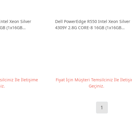
ntel Xeon Silver
Dell PowerEdge R550 Intel Xeon Silver
6GB (1x16GB
4309Y 2.8G CORE-8 16GB (1x16GB
) 1x480GB SSD
3200MHz DDR4 RDIMM) 1x480GB SSD
16x2.5" H755 2x1100W PER55015A
16x2.5" H755 2x1100W PER550SPL2
ilciniz İle İletişime
Fiyat İçin Müşteri Temsilciniz İle İletiş
iz.
Geçiniz.
1