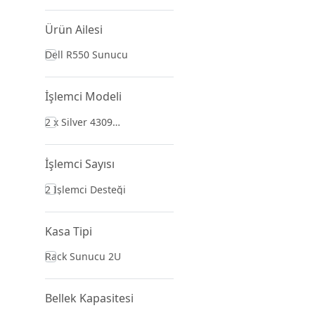
Ürün Ailesi
Dell R550 Sunucu
İşlemci Modeli
2 x Silver 4309
(2.2GHz/8-Core)
İşlemci Sayısı
2 İşlemci Desteği
Kasa Tipi
Rack Sunucu 2U
Bellek Kapasitesi