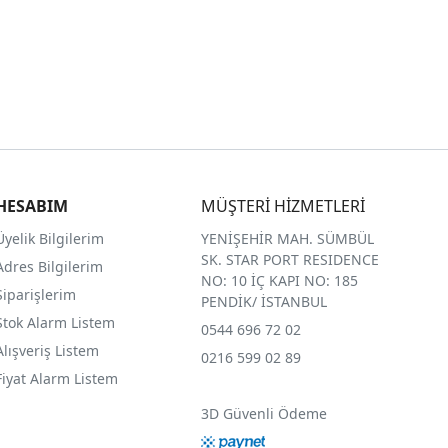
HESABIM
MÜŞTERİ HİZMETLERİ
Üyelik Bilgilerim
YENİŞEHİR MAH. SÜMBÜL
SK. STAR PORT RESIDENCE
Adres Bilgilerim
NO: 10 İÇ KAPI NO: 185
Siparişlerim
PENDİK/ İSTANBUL
Stok Alarm Listem
0544 696 72 02
Alışveriş Listem
0216 599 02 89
Fiyat Alarm Listem
3D Güvenli Ödeme