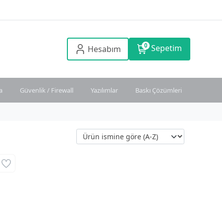
0
Sepetim
Hesabım
a
Güvenlik / Firewall
Yazılımlar
Baskı Çözümleri