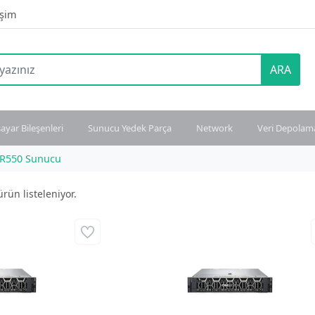
işim
ARA
sayar Bileşenleri
Sunucu Yedek Parça
Network
Veri Depolam
 R550 Sunucu
rün listeleniyor.