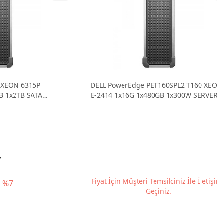
 XEON 6315P
DELL PowerEdge PET160SPL2 T160 XE
GB 1x2TB SATA
E-2414 1x16G 1x480GB 1x300W SERVE
V
Fiyat İçin Müşteri Temsilciniz İle İletiş
%7
Geçiniz.