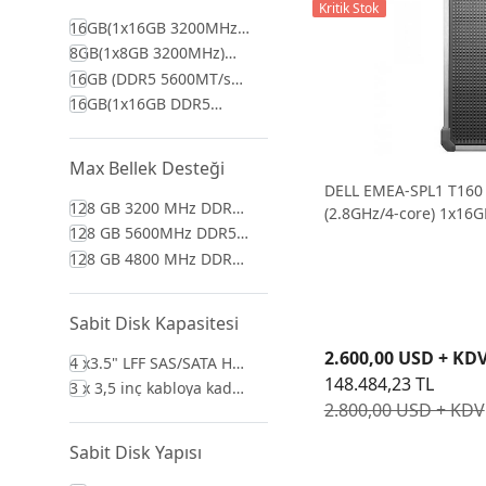
Kritik Stok
16GB(1x16GB 3200MHz)
UDIMM
8GB(1x8GB 3200MHz)
UDIMM
16GB (DDR5 5600MT/s
ECC UDIMM)
16GB(1x16GB DDR5
4800MHz) UDIMM
Max Bellek Desteği
DELL EMEA-SPL1 T160
128 GB 3200 MHz DDR4-
(2.8GHz/4-core) 1x16
UDRAM
128 GB 5600MHz DDR5-
(3xLFF) RAID 0-1 300W
UDRAM
128 GB 4800 MHz DDR5-
UDRAM
Sabit Disk Kapasitesi
2.600,00 USD + KD
4 x3.5" LFF SAS/SATA Hot
Plug
148.484,23 TL
3 x 3,5 inç kabloya kadar
SAS/SATA HDD/SSD,
2.800,00 USD + KDV
maks. 48 TB
Sabit Disk Yapısı