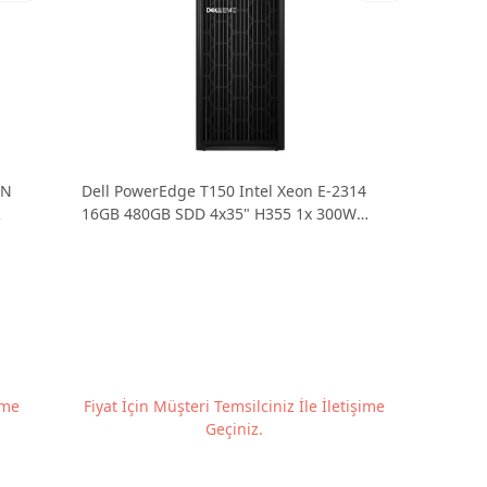
ON
Dell PowerEdge T150 Intel Xeon E-2314
R
16GB 480GB SDD 4x35" H355 1x 300W
Tower Server PET150SPL5
ime
Fiyat İçin Müşteri Temsilciniz İle İletişime
Geçiniz.