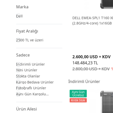
Marka
Dell
DELL EMEA-SPL1 T160 
(2.8GHz/4-core) 1x16GB 
RAID 0-1 300W
Fiyat Aralığı
2500 TL ve üzeri
Sadece
2.600,00 USD + KDV
148.484,23 TL
İndirimli Ürünler
2.800,00 USD + KDV
Yeni Ürünler
Stokta Olanlar
İndirimli Ürünler
Kargo Bedava Ürünler
Fotoğraflı Ürünler
Aynı Gün
Aynı Gün Kargolu
Ücretsiz
Ürünler
Kritik Stok
Ürün Ailesi