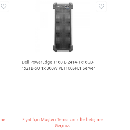
Dell PowerEdge T160 E-2414-1x16GB-
1x2TB-5U 1x 300W PET160SPL1 Server
ime
Fiyat İçin Müşteri Temsilciniz İle İletişime
Geçiniz.