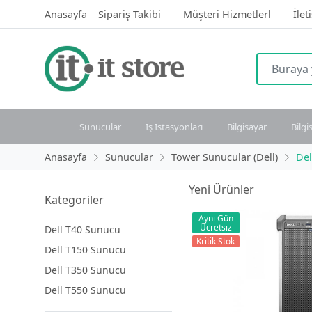
Anasayfa
Sipariş Takibi
Müşteri Hizmetlerl
İlet
Sunucular
İş İstasyonları
Bilgisayar
Bilgi
Anasayfa
Sunucular
Tower Sunucular (Dell)
Del
Yeni Ürünler
Kategoriler
Aynı Gün
Ücretsiz
Dell T40 Sunucu
Kritik Stok
Dell T150 Sunucu
Dell T350 Sunucu
Dell T550 Sunucu