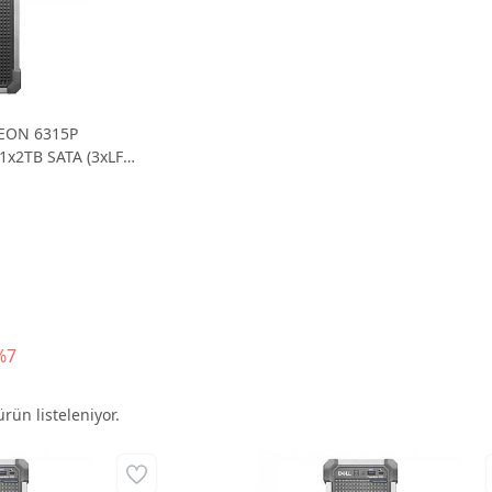
XEON 6315P
1x2TB SATA (3xLFF)
%7
rün listeleniyor.