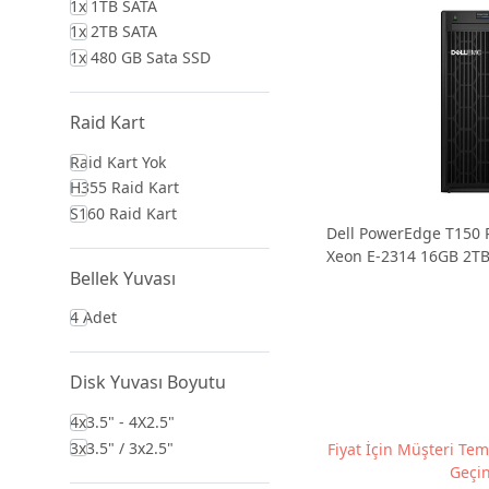
1x 1TB SATA
1x 2TB SATA
1x 480 GB Sata SSD
Raid Kart
Raid Kart Yok
H355 Raid Kart
S160 Raid Kart
Dell PowerEdge T150 
Xeon E-2314 16GB 2TB
Bellek Yuvası
4 Adet
Disk Yuvası Boyutu
4x3.5" - 4X2.5"
3x3.5" / 3x2.5"
Fiyat İçin Müşteri Tems
Geçin