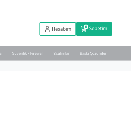
0
Sepetim
Hesabım
a
Güvenlik / Firewall
Yazılımlar
Baskı Çözümleri