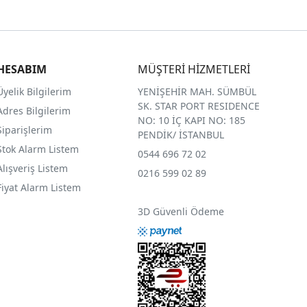
HESABIM
MÜŞTERİ HİZMETLERİ
Üyelik Bilgilerim
YENİŞEHİR MAH. SÜMBÜL
SK. STAR PORT RESIDENCE
Adres Bilgilerim
NO: 10 İÇ KAPI NO: 185
Siparişlerim
PENDİK/ İSTANBUL
Stok Alarm Listem
0544 696 72 02
Alışveriş Listem
0216 599 02 89
Fiyat Alarm Listem
3D Güvenli Ödeme