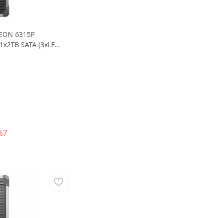
XEON 6315P
1x2TB SATA (3xLFF)
%7