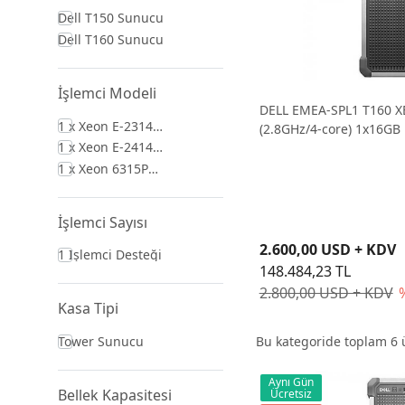
Dell T150 Sunucu
Dell T160 Sunucu
İşlemci Modeli
DELL EMEA-SPL1 T160 
1 x Xeon E-2314
(2.8GHz/4-core) 1x16GB 
(2.8GHz/4-Core)
1 x Xeon E-2414
RAID 0-1 300W
(2.6GHz/4-Core)
1 x Xeon 6315P
(2.8GHz/4-Core)
İşlemci Sayısı
2.600,00 USD + KDV
1 İşlemci Desteği
148.484,23 TL
2.800,00 USD + KDV
Kasa Tipi
Tower Sunucu
Bu kategoride toplam
6
ü
Aynı Gün
Bellek Kapasitesi
Ücretsiz