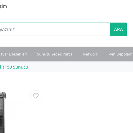
işim
ARA
sayar Bileşenleri
Sunucu Yedek Parça
Network
Veri Depolam
l T150 Sunucu