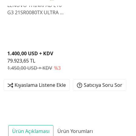
LENOVO THINKPAD E16
G3 21SR0080TX ULTRA 5
225U 16GB 512GB SSD
O/B VGA 16" FREEDOS
1.400,00 USD + KDV
79.923,65 TL
1.450,00 USD + KDV
%3
Kıyaslama Listene Ekle
Satıcıya Soru Sor
Ürün Açıklaması
Ürün Yorumları