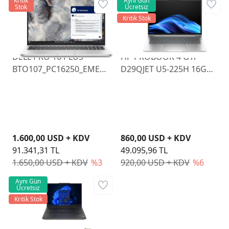
Kritik
Aynı Gün
Stok
Ücretsiz
Kritik Stok
DELL PRO 16 PLUS
HP PROBOOK 4 G1i
BTO107_PC16250_EMEA
D29QJET U5-225H 16GB
U7 255U 16GB RAM
512GB SSD 14" FDOS
512GB SSD 16" FHD
W11P
1.600,00 USD + KDV
860,00 USD + KDV
91.341,31 TL
49.095,96 TL
1.650,00 USD + KDV
%3
920,00 USD + KDV
%6
Aynı Gün
Ücretsiz
Kritik Stok