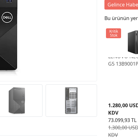
Gelince Habe
Bu ürünün yeri
Kritik
Stok
LENOVO NE
G5 13B9001
CORE 7 240
32GB 1TB MI
FDOS
1.280,00 US
KDV
73.099,93 TL
1.300,00 USD
KDV