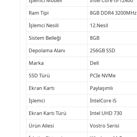
İşlemci Modeli
Intel Core i5-12400
Ram Tipi
8GB DDR4 3200MHz
İşlemci Nesili
12.Nesil
Sistem Belleği
8GB
Depolama Alanı
256GB SSD
Marka
Dell
SSD Türü
PCIe NVMe
Ekran Kartı
Paylaşımlı
İşlemci
İntelCore i5
Ekran Kartı Türü
Intel UHD 730
Ürün Ailesi
Vostro Serisi