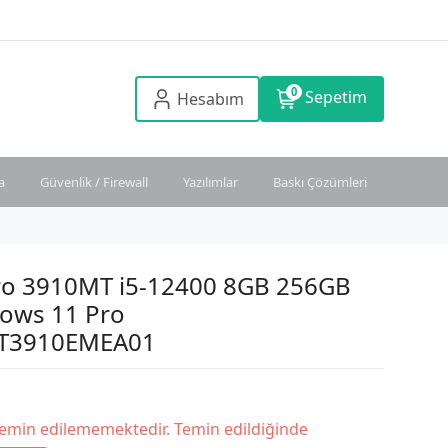
0
Sepetim
Hesabım
a
Güvenlik / Firewall
Yazılımlar
Baskı Çözümleri
tro 3910MT i5-12400 8GB 256GB
ows 11 Pro
T3910EMEA01
temin edilememektedir. Temin edildiğinde