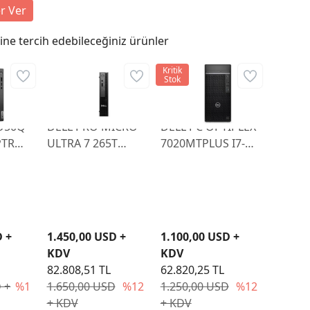
r Ver
ne tercih edebileceğiniz ürünler
Kritik
Stok
O50Q
DELL PRO MICRO
DELL PC OPTIPLEX
PTR
ULTRA 7 265T
7020MTPLUS I7-
H
32GB 512GB SSD
14700 32GB
NI PC
W11PRO
512GB SSD 2TB
QCM1250 CTO
HDD W11PRO
D +
1.450,00 USD +
1.100,00 USD +
KDV
KDV
82.808,51 TL
62.820,25 TL
 +
%1
1.650,00 USD
%12
1.250,00 USD
%12
+ KDV
+ KDV