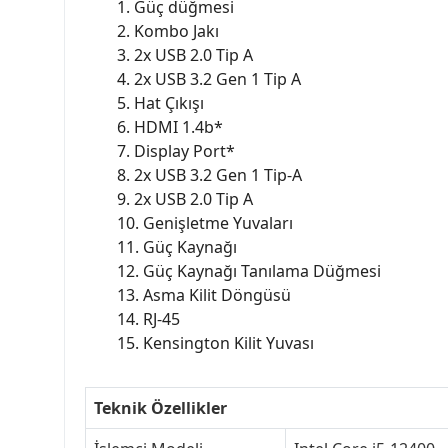
1. Güç düğmesi
2. Kombo Jakı
3. 2x USB 2.0 Tip A
4. 2x USB 3.2 Gen 1 Tip A
5. Hat Çıkışı
6. HDMI 1.4b*
7. Display Port*
8. 2x USB 3.2 Gen 1 Tip-A
9. 2x USB 2.0 Tip A
10. Genişletme Yuvaları
11. Güç Kaynağı
12. Güç Kaynağı Tanılama Düğmesi
13. Asma Kilit Döngüsü
14. RJ-45
15. Kensington Kilit Yuvası
Teknik Özellikler