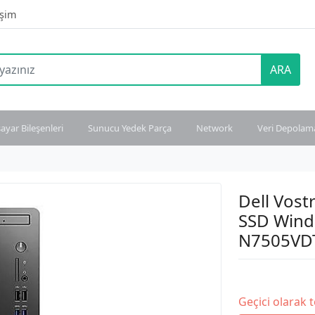
işim
ARA
sayar Bileşenleri
Sunucu Yedek Parça
Network
Veri Depolam
Dell Vos
SSD Wind
N7505VD
Geçici olarak 