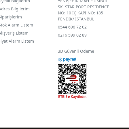
Üyelik Bilgilerim
YENİŞEHİR MAH. SÜMBÜL
SK. STAR PORT RESIDENCE
Adres Bilgilerim
NO: 10 İÇ KAPI NO: 185
Siparişlerim
PENDİK/ İSTANBUL
Stok Alarm Listem
0544 696 72 02
Alışveriş Listem
0216 599 02 89
Fiyat Alarm Listem
3D Güvenli Ödeme