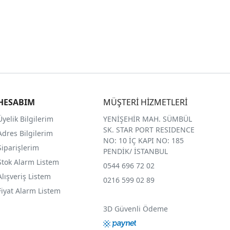
HESABIM
MÜŞTERİ HİZMETLERİ
Üyelik Bilgilerim
YENİŞEHİR MAH. SÜMBÜL
SK. STAR PORT RESIDENCE
Adres Bilgilerim
NO: 10 İÇ KAPI NO: 185
Siparişlerim
PENDİK/ İSTANBUL
Stok Alarm Listem
0544 696 72 02
Alışveriş Listem
0216 599 02 89
Fiyat Alarm Listem
3D Güvenli Ödeme