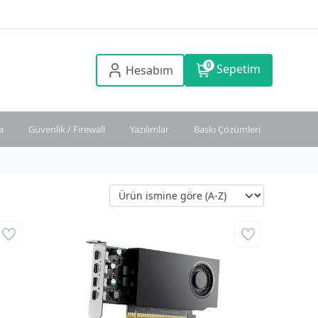
0
Sepetim
Hesabım
a
Güvenlik / Firewall
Yazılımlar
Baskı Çözümleri