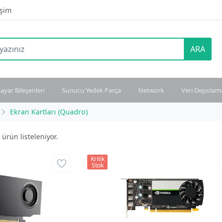
işim
ARA
sayar Bileşenleri
Sunucu Yedek Parça
Network
Veri Depolam
Ekran Kartları (Quadro)
ürün listeleniyor.
Kritik
Stok