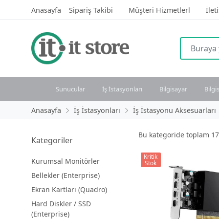
Anasayfa
Sipariş Takibi
Müşteri Hizmetlerl
İlet
Sunucular
İş İstasyonları
Bilgisayar
Bilgi
Anasayfa
İş İstasyonları
İş İstasyonu Aksesuarları
Bu kategoride toplam
17
Kategoriler
Kritik
Kurumsal Monitörler
Stok
Bellekler (Enterprise)
Ekran Kartları (Quadro)
Hard Diskler / SSD
(Enterprise)