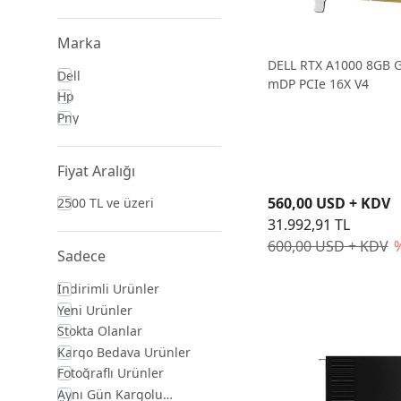
Marka
DELL RTX A1000 8GB 
Dell
mDP PCIe 16X V4
Hp
Pny
Fiyat Aralığı
560,00 USD + KDV
2500 TL ve üzeri
31.992,91 TL
600,00 USD + KDV
Sadece
İndirimli Ürünler
Yeni Ürünler
Stokta Olanlar
Kargo Bedava Ürünler
Fotoğraflı Ürünler
Aynı Gün Kargolu