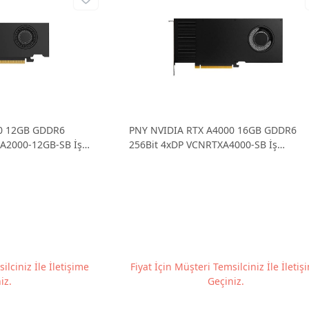
0 12GB GDDR6
PNY NVIDIA RTX A4000 16GB GDDR6
A2000-12GB-SB İş
256Bit 4xDP VCNRTXA4000-SB İş
İstasyonu Grafik Kartı
ilciniz İle İletişime
Fiyat İçin Müşteri Temsilciniz İle İletiş
iz.
Geçiniz.