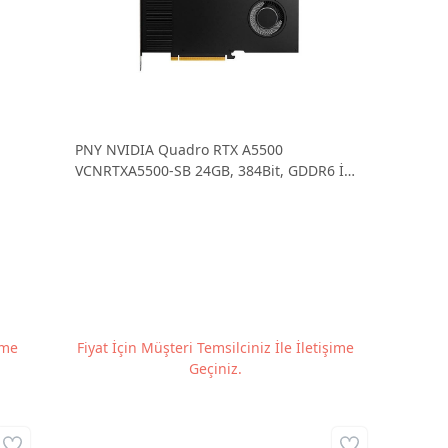
PNY NVIDIA Quadro RTX A5500
VCNRTXA5500-SB 24GB, 384Bit, GDDR6 İş
İstasyonu Grafik Kartı
ime
Fiyat İçin Müşteri Temsilciniz İle İletişime
Geçiniz.