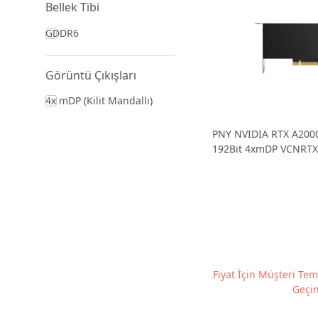
Bellek Tibi
GDDR6
Görüntü Çıkışları
4x mDP (Kilit Mandallı)
PNY NVIDIA RTX A200
192Bit 4xmDP VCNRTX
İstasyonu Grafik Kartı
Fiyat İçin Müşteri Tems
Geçin