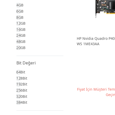
4GB
6GB
8GB
12GB
16GB
24GB
HP Nvidia Quadro P40
48GB
WS 1ME43AA
20GB
Bit Değeri
64Bit
128Bit
192Bit
Fiyat İçin Müşteri Tems
256Bit
Geçin
320Bit
384Bit