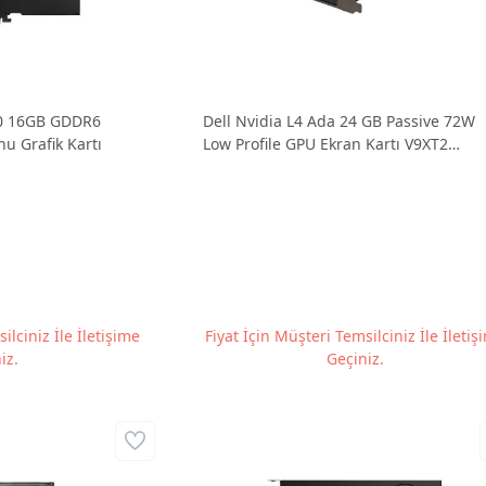
00 16GB GDDR6
Dell Nvidia L4 Ada 24 GB Passive 72W
nu Grafik Kartı
Low Profile GPU Ekran Kartı V9XT2
0NG3PY
ilciniz İle İletişime
Fiyat İçin Müşteri Temsilciniz İle İletiş
iz.
Geçiniz.