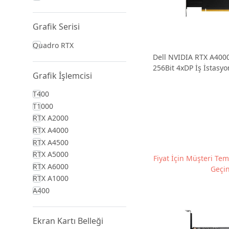
Ürünler
Grafik Serisi
Quadro RTX
Dell NVIDIA RTX A40
256Bit 4xDP İş İstasyo
Grafik İşlemcisi
T400
T1000
RTX A2000
RTX A4000
RTX A4500
RTX A5000
Fiyat İçin Müşteri Tems
RTX A6000
Geçin
RTX A1000
A400
Ekran Kartı Belleği