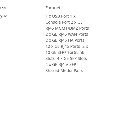
rka
Fortinet
ayüz
1 x USB Port 1 x
Console Port 2 x GE
RJ45 MGMT/DMZ Ports
2 x GE RJ45 WAN Ports
2 x GE RJ45 HA Ports
12 x GE RJ45 Ports 2 x
10 GE SFP+ FortiLink
Slots 4 x GE SFP Slots
4 x GE RJ45/ SFP
Shared Media Pairs