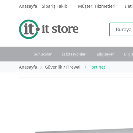
Anasayfa
Sipariş Takibi
Müşteri Hizmetlerl
İlet
Sunucular
İş İstasyonları
Bilgisayar
Bilgi
Anasayfa
Güvenlik / Firewall
Fortinet