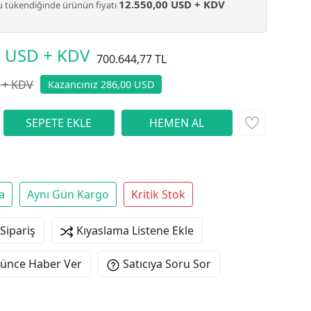
12.550,00 USD + KDV
 tükendiğinde ürünün fiyatı
0 USD + KDV
700.644,77 TL
 + KDV
Kazancınız 286,00 USD
a
Aynı Gün Kargo
Kritik Stok
 Sipariş
Kıyaslama Listene Ekle
şünce Haber Ver
Satıcıya Soru Sor