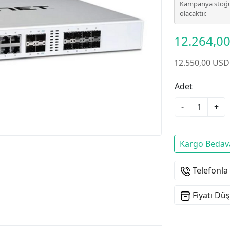
Kampanya stoğu
olacaktır.
12.264,0
12.550,00 USD
Adet
-
+
Kargo Bedav
Telefonla
Fiyatı Dü