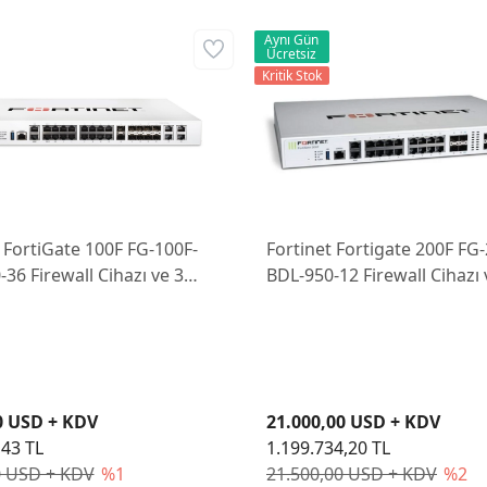
Aynı Gün
Ücretsiz
Kritik Stok
 FortiGate 100F FG-100F-
Fortinet Fortigate 200F FG
36 Firewall Cihazı ve 3
BDL-950-12 Firewall Cihazı 
sans
Yıllık Lisans
0 USD + KDV
21.000,00 USD + KDV
,43 TL
1.199.734,20 TL
0 USD + KDV
%1
21.500,00 USD + KDV
%2