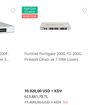
Aynı Gün
Ücretsiz
Kritik Stok
-200F-
Fortinet Fortigate 200G FG-200G
ve 3
Firewall Cihazı ve 1 Yıllık Lisans
10.920,00 USD + KDV
623.861,78 TL
11.400,00 USD + KDV
%4