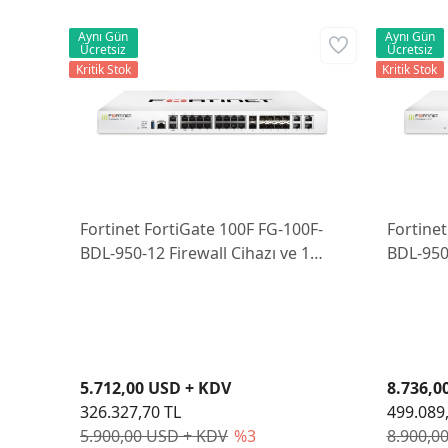
Aynı Gün
Aynı Gün
Ücretsiz
Ücretsiz
Kritik Stok
Kritik Stok
Fortinet FortiGate 100F FG-100F-
Fortinet
BDL-950-12 Firewall Cihazı ve 1
BDL-950-
Yıllık Lisans
Yıllık Li
5.712,00 USD + KDV
8.736,0
326.327,70 TL
499.089
5.900,00 USD + KDV
%3
8.900,0