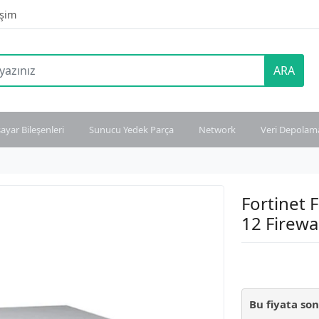
işim
ARA
sayar Bileşenleri
Sunucu Yedek Parça
Network
Veri Depolam
Fortinet 
12 Firewal
Bu fiyata so