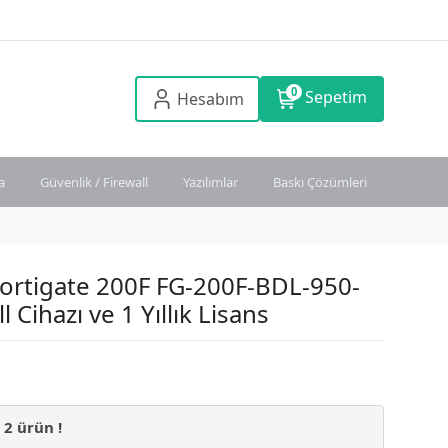
0
Sepetim
Hesabım
a
Güvenlik / Firewall
Yazılımlar
Baskı Çözümleri
Fortigate 200F FG-200F-BDL-950-
l Cihazı ve 1 Yıllık Lisans
n
2
ürün !