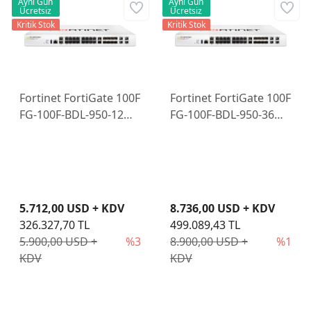
Aynı Gün
Aynı Gün
Ücretsiz
Ücretsiz
Kritik Stok
Kritik Stok
Fortinet FortiGate 100F
Fortinet FortiGate 100F
FG-100F-BDL-950-12
FG-100F-BDL-950-36
Firewall Cihazı ve 1
Firewall Cihazı ve 3
Yıllık Lisans
Yıllık Lisans
5.712,00 USD + KDV
8.736,00 USD + KDV
326.327,70 TL
499.089,43 TL
5.900,00 USD +
%3
8.900,00 USD +
%1
KDV
KDV