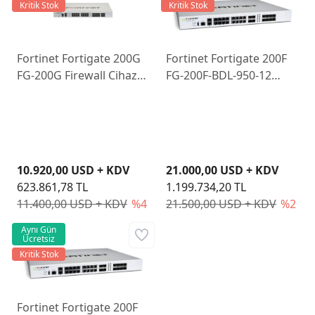
Kritik Stok
Kritik Stok
Fortinet Fortigate 200G
Fortinet Fortigate 200F
FG-200G Firewall Cihazı
FG-200F-BDL-950-12
ve 1 Yıllık Lisans
Firewall Cihazı ve 3 Yıllık
Lisans
10.920,00 USD + KDV
21.000,00 USD + KDV
623.861,78 TL
1.199.734,20 TL
11.400,00 USD + KDV
%4
21.500,00 USD + KDV
%2
Aynı Gün
Ücretsiz
Kritik Stok
Fortinet Fortigate 200F