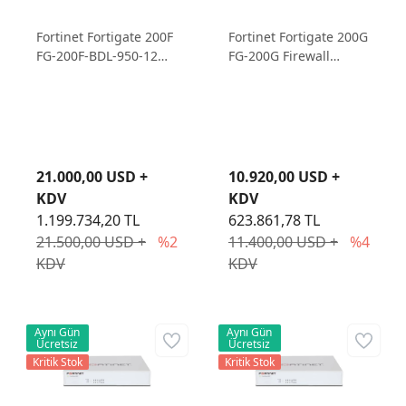
Fortinet Fortigate 200F
Fortinet Fortigate 200G
FG-200F-BDL-950-12
FG-200G Firewall
Firewall Cihazı ve 3
Cihazı ve 1 Yıllık Lisans
Yıllık Lisans
21.000,00 USD +
10.920,00 USD +
KDV
KDV
1.199.734,20 TL
623.861,78 TL
21.500,00 USD +
%2
11.400,00 USD +
%4
KDV
KDV
Aynı Gün
Aynı Gün
Ücretsiz
Ücretsiz
Kritik Stok
Kritik Stok