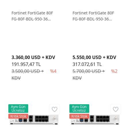
Fortinet FortiGate 80F
Fortinet FortiGate 80F
FG-80F-BDL-950-36
FG-80F-BDL-950-36
Firewall Cihazı ve 1
Firewall Cihazı ve 3
Yıllık Lisans
Yıllık Lisans
3.360,00 USD + KDV
5.550,00 USD + KDV
191.957,47 TL
317.072,61 TL
3.500,00 USD +
%4
5.700,00 USD +
%2
KDV
KDV
Aynı Gün
Aynı Gün
Ücretsiz
Ücretsiz
Kritik Stok
Kritik Stok