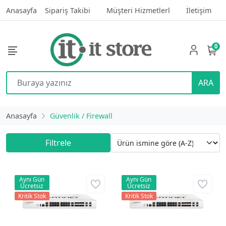
Anasayfa
Sipariş Takibi
Müşteri Hizmetlerl
İletişim
0
ARA
Anasayfa
Güvenlik / Firewall
Filtrele
Aynı Gün
Aynı Gün
Ücretsiz
Ücretsiz
Kritik Stok
Kritik Stok