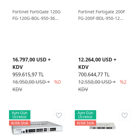
Fortinet FortiGate 120G
Fortinet Fortigate 200F
FG-120G-BDL-950-36
FG-200F-BDL-950-12
Firewall Cihazı ve 3
Firewall Cihazı ve 1
Yıllık Lisans
Yıllık Lisans
16.797,00 USD +
12.264,00 USD +
KDV
KDV
959.615,97 TL
700.644,77 TL
16.950,00 USD +
%0
12.550,00 USD +
%2
KDV
KDV
Aynı Gün
Aynı Gün
Ücretsiz
Ücretsiz
Kritik Stok
Kritik Stok