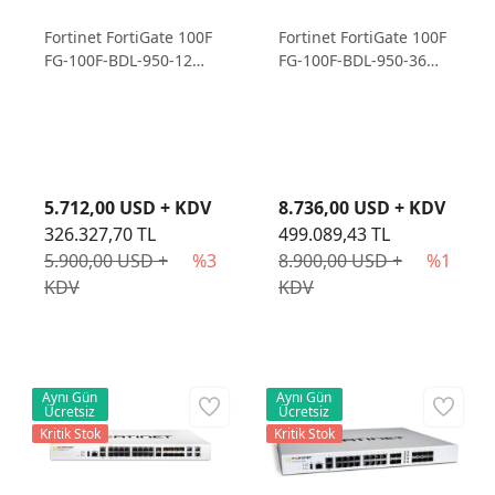
Fortinet FortiGate 100F
Fortinet FortiGate 100F
FG-100F-BDL-950-12
FG-100F-BDL-950-36
Firewall Cihazı ve 1
Firewall Cihazı ve 3
Yıllık Lisans
Yıllık Lisans
5.712,00 USD + KDV
8.736,00 USD + KDV
326.327,70 TL
499.089,43 TL
5.900,00 USD +
%3
8.900,00 USD +
%1
KDV
KDV
Aynı Gün
Aynı Gün
Ücretsiz
Ücretsiz
Kritik Stok
Kritik Stok