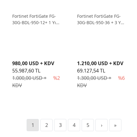
Fortinet FortiGate FG-
Fortinet FortiGate FG-
30G-BDL-950-12+ 1 Yıl
30G-BDL-950-36 + 3 Yıl
Lisans Firewall
Lisans Firewall
980,00 USD + KDV
1.210,00 USD + KDV
55.987,60 TL
69.127,54 TL
1.000,00 USD +
%2
1.300,00 USD +
%6
KDV
KDV
1
2
3
4
5
›
»