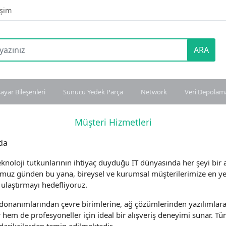
işim
ARA
sayar Bileşenleri
Sunucu Yedek Parça
Network
Veri Depolam
Müşteri Hizmetleri
da
teknoloji tutkunlarının ihtiyaç duyduğu IT dünyasında her şeyi bir 
uz günden bu yana, bireysel ve kurumsal müşterilerimize en yeni
 ulaştırmayı hedefliyoruz.
 donanımlarından çevre birimlerine, ağ çözümlerinden yazılımlara
r hem de profesyoneller için ideal bir alışveriş deneyimi sunar. Tüm ü