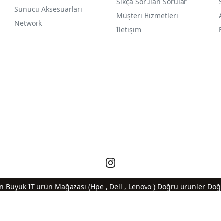
Sıkça Sorulan Sorular
Sunucu Aksesuarları
Müşteri Hizmetleri
Network
İletişim
En Büyük IT ürün Mağazası (Hpe , Dell , Lenovo ) Doğru ürünler Doğr
®
PlatinMarket
E-Ticaret Sistemi
İle Hazırlanmıştır.