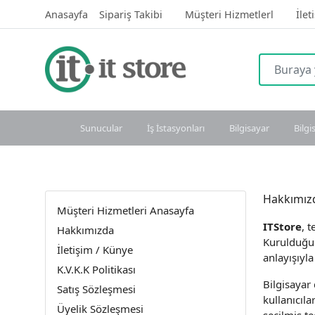
Anasayfa
Sipariş Takibi
Müşteri Hizmetlerl
İlet
Sunucular
İş İstasyonları
Bilgisayar
Bilgi
Hakkımız
Müşteri Hizmetleri Anasayfa
ITStore
, 
Hakkımızda
Kurulduğum
İletişim / Künye
anlayışıyla
K.V.K.K Politikası
Bilgisayar
Satış Sözleşmesi
kullanıcıla
Üyelik Sözleşmesi