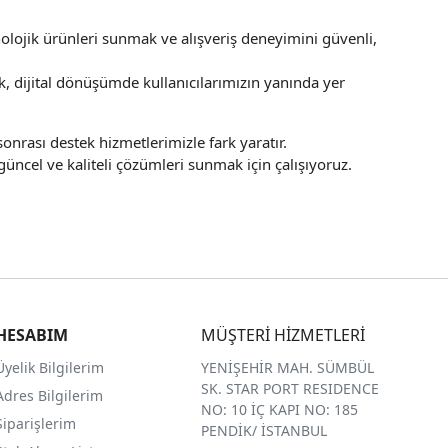
olojik ürünleri sunmak ve alışveriş deneyimini güvenli,
k, dijital dönüşümde kullanıcılarımızın yanında yer
nrası destek hizmetlerimizle fark yaratır.
üncel ve kaliteli çözümleri sunmak için çalışıyoruz.
HESABIM
MÜŞTERİ HİZMETLERİ
Üyelik Bilgilerim
YENİŞEHİR MAH. SÜMBÜL
SK. STAR PORT RESIDENCE
Adres Bilgilerim
NO: 10 İÇ KAPI NO: 185
Siparişlerim
PENDİK/ İSTANBUL