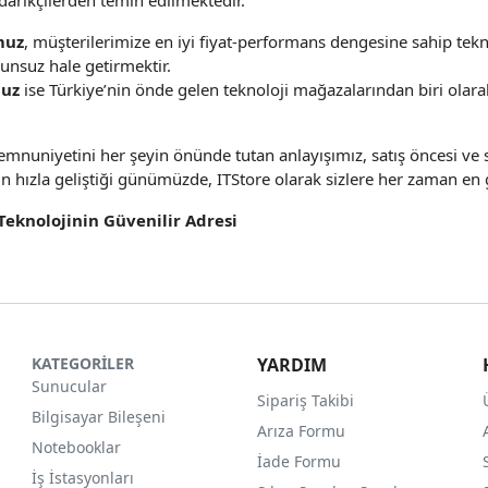
edarikçilerden temin edilmektedir.
muz
, müşterilerimize en iyi fiyat-performans dengesine sahip tekn
runsuz hale getirmektir.
uz
ise Türkiye’nin önde gelen teknoloji mağazalarından biri olara
mnuniyetini her şeyin önünde tutan anlayışımız, satış öncesi ve so
in hızla geliştiği günümüzde, ITStore olarak sizlere her zaman en g
 Teknolojinin Güvenilir Adresi
KATEGORİLER
YARDIM
Sunucular
Sipariş Takibi
Bilgisayar Bileşeni
Arıza Formu
Notebooklar
İade Formu
İş İstasyonları