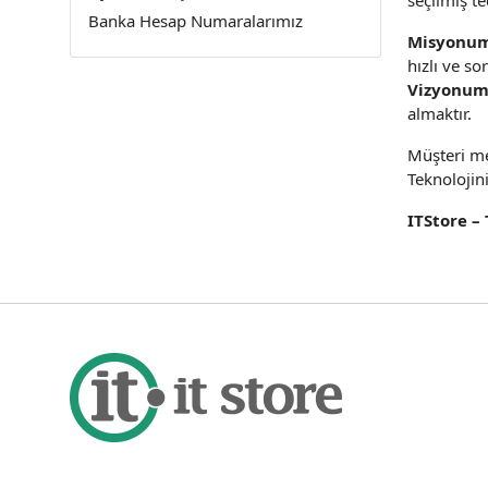
seçilmiş t
Banka Hesap Numaralarımız
Misyonu
hızlı ve so
Vizyonum
almaktır.
Müşteri me
Teknolojin
ITStore –