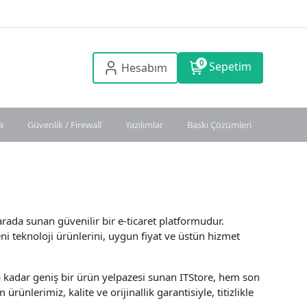
0
Sepetim
Hesabım
a
Güvenlik / Firewall
Yazılımlar
Baskı Çözümleri
arada sunan güvenilir bir e-ticaret platformudur.
 teknoloji ürünlerini, uygun fiyat ve üstün hizmet
 kadar geniş bir ürün yelpazesi sunan ITStore, hem son
rünlerimiz, kalite ve orijinallik garantisiyle, titizlikle