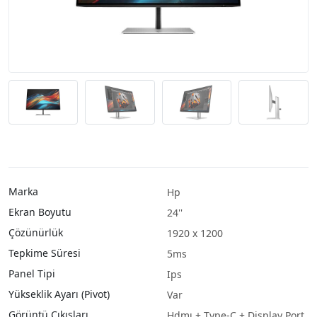
Marka
Hp
Ekran Boyutu
24''
Çözünürlük
1920 x 1200
Tepkime Süresi
5ms
Panel Tipi
Ips
Yükseklik Ayarı (Pivot)
Var
Görüntü Çıkışları
Hdmı + Type-C + Display Port