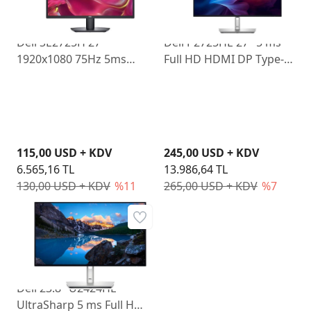
Dell SE2725H 27"
Dell P2725HE 27" 5 ms
1920x1080 75Hz 5ms
Full HD HDMI DP Type-C
HDMI VGA Led Monitör
Pivot IPS 100 Hz Monitör
115,00 USD + KDV
245,00 USD + KDV
6.565,16 TL
13.986,64 TL
130,00 USD + KDV
%11
265,00 USD + KDV
%7
Dell 23.8" U2424HE
UltraSharp 5 ms Full HD