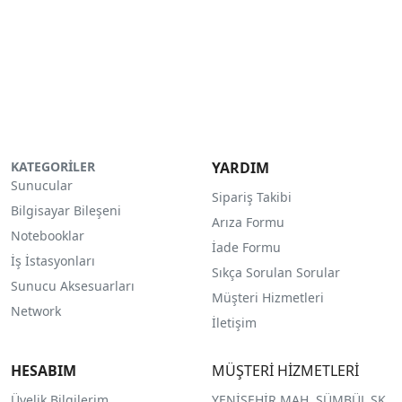
KATEGORİLER
YARDIM
Sunucular
Sipariş Takibi
Bilgisayar Bileşeni
Arıza Formu
Notebooklar
İade Formu
İş İstasyonları
Sıkça Sorulan Sorular
Sunucu Aksesuarları
Müşteri Hizmetleri
Network
İletişim
HESABIM
MÜŞTERİ HİZMETLERİ
Üyelik Bilgilerim
YENİŞEHİR MAH. SÜMBÜL SK.