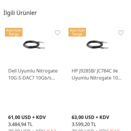
İlgili Ürünler
Aynı Gün
Aynı Gün
Kargo
Kargo
Dell Uyumlu Nitrogate
HP J9285B/ JC784C ile
10G-S-DAC7 10Gb/s
Uyumlu Nitrogate 10G-
7m SFP+ Passive Bakır
S-DAC7-H 10Gb/s 7m
DAC Kablo
SFP+ Passive Bakır DAC
Kablo
61,00 USD + KDV
63,00 USD + KDV
3.484,94 TL
3.599,20 TL