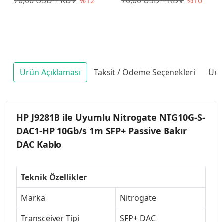
70,00 USD + KDV
%12
70,00 USD + KDV
%10
Ürün Açıklaması
Taksit / Ödeme Seçenekleri
Ürü
HP J9281B ile Uyumlu Nitrogate NTG10G-S-
DAC1-HP 10Gb/s 1m SFP+ Passive Bakır
DAC Kablo
Teknik Özellikler
Marka
Nitrogate
Transceiver Tipi
SFP+ DAC