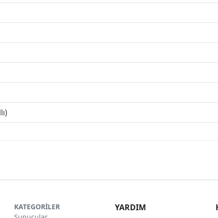
lı)
KATEGORİLER
YARDIM
Sunucular