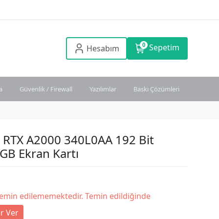
0
Sepetim
Hesabım
a
Güvenlik / Firewall
Yazılımlar
Baskı Çözümleri
a RTX A2000 340L0AA 192 Bit
GB Ekran Kartı
temin edilememektedir. Temin edildiğinde
r Ver