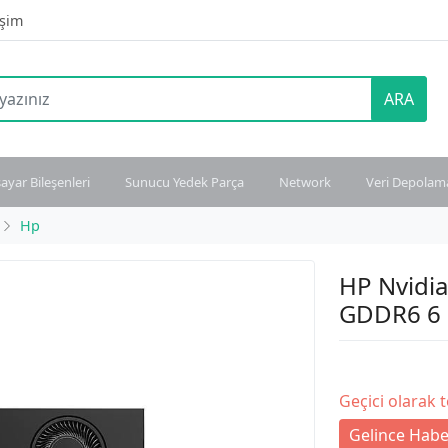
işim
ARA
sayar Bileşenleri
Sunucu Yedek Parça
Network
Veri Depolam
Hp
HP Nvidi
GDDR6 6 
Geçici olarak 
Gelince Habe