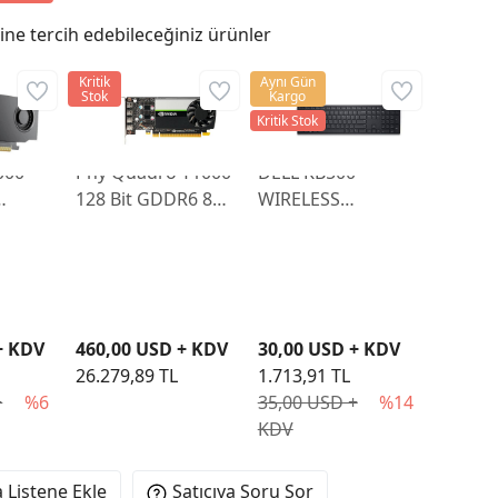
ne tercih edebileceğiniz ürünler
Kritik
Aynı Gün
Stok
Kargo
Kritik Stok
000
Pny Quadro T1000
DELL KB500
128 Bit GDDR6 8
WIRELESS
DP
GB Ekran Kartı
İNGİLİZCE Q
VCNT1000-SB
KLAVYE 580-AKOO
+ KDV
460,00 USD + KDV
30,00 USD + KDV
26.279,89 TL
1.713,91 TL
+
%6
35,00 USD +
%14
KDV
 Listene Ekle
Satıcıya Soru Sor