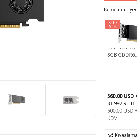
Bu ürünün yeri
Kritik
Stok
DELL RTX A1
8GB GDDR6
128BIT 4X m
PCIe 16X V4
560,00 USD 
31.992,91 TL
600,00 USD 
KDV
Kıyaslama