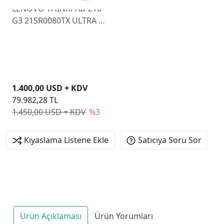
LENOVO THINKPAD E16
G3 21SR0080TX ULTRA 5
225U 16GB 512GB SSD
O/B VGA 16" FREEDOS
1.400,00 USD + KDV
79.982,28 TL
1.450,00 USD + KDV
%3
Kıyaslama Listene Ekle
Satıcıya Soru Sor
Ürün Açıklaması
Ürün Yorumları