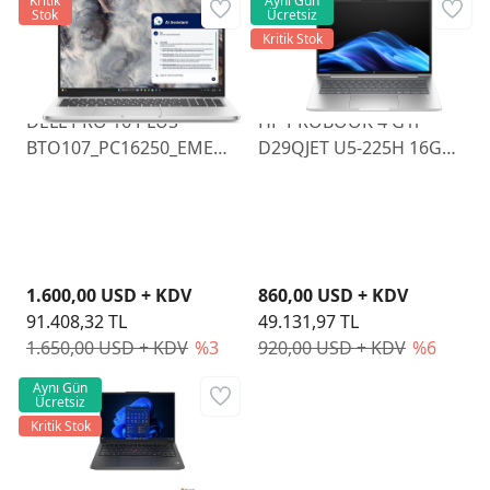
Kritik
Aynı Gün
Stok
Ücretsiz
Kritik Stok
DELL PRO 16 PLUS
HP PROBOOK 4 G1i
BTO107_PC16250_EMEA
D29QJET U5-225H 16GB
U7 255U 16GB RAM
512GB SSD 14" FDOS
512GB SSD 16" FHD
W11P
1.600,00 USD + KDV
860,00 USD + KDV
91.408,32 TL
49.131,97 TL
1.650,00 USD + KDV
%3
920,00 USD + KDV
%6
Aynı Gün
Ücretsiz
Kritik Stok