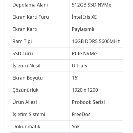
Depolama Alanı
512GB SSD NVMe
Ekran Kartı Türü
İntel İris XE
Ekran Kartı
Paylaşımlı
Ram Tipi
16GB DDR5 5600MHz
SSD Türü
PCIe NVMe
İşlemci Nesili
Ultra 5
Ekran Boyutu
16''
Çözünürlük
1920 x 1200
Ürün Ailesi
Probook Serisi
İşletim Sistemi
FreeDos
Dokunmatik
Yok