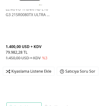
LENOVO THINKPAD E16
G3 21SR0080TX ULTRA 5
225U 16GB 512GB SSD
O/B VGA 16" FREEDOS
1.400,00 USD + KDV
79.982,28 TL
1.450,00 USD + KDV
%3
Kıyaslama Listene Ekle
Satıcıya Soru Sor