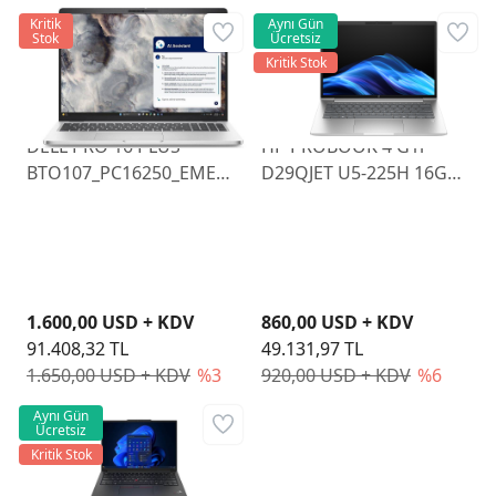
Kritik
Aynı Gün
Stok
Ücretsiz
Kritik Stok
DELL PRO 16 PLUS
HP PROBOOK 4 G1i
BTO107_PC16250_EMEA
D29QJET U5-225H 16GB
U7 255U 16GB RAM
512GB SSD 14" FDOS
512GB SSD 16" FHD
W11P
1.600,00 USD + KDV
860,00 USD + KDV
91.408,32 TL
49.131,97 TL
1.650,00 USD + KDV
%3
920,00 USD + KDV
%6
Aynı Gün
Ücretsiz
Kritik Stok