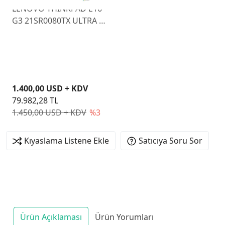
LENOVO THINKPAD E16
G3 21SR0080TX ULTRA 5
225U 16GB 512GB SSD
O/B VGA 16" FREEDOS
1.400,00 USD + KDV
79.982,28 TL
1.450,00 USD + KDV
%3
Kıyaslama Listene Ekle
Satıcıya Soru Sor
Ürün Açıklaması
Ürün Yorumları