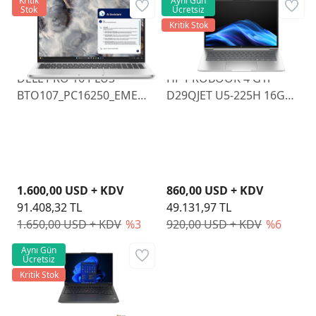
Kritik
Aynı Gün
Stok
Ücretsiz
Kritik Stok
DELL PRO 16 PLUS
HP PROBOOK 4 G1i
BTO107_PC16250_EMEA
D29QJET U5-225H 16GB
U7 255U 16GB RAM
512GB SSD 14" FDOS
512GB SSD 16" FHD
W11P
1.600,00 USD + KDV
860,00 USD + KDV
91.408,32 TL
49.131,97 TL
1.650,00 USD + KDV
%3
920,00 USD + KDV
%6
Aynı Gün
Ücretsiz
Kritik Stok