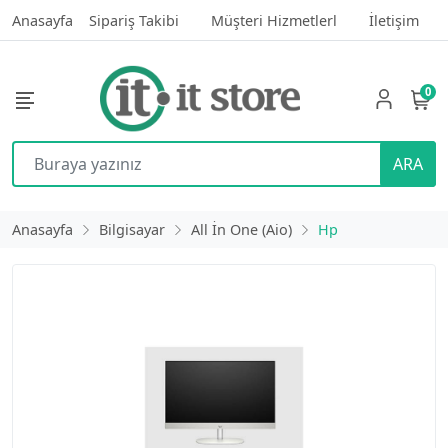
Anasayfa
Sipariş Takibi
Müşteri Hizmetlerl
İletişim
0
ARA
Anasayfa
Bilgisayar
All İn One (Aio)
Hp