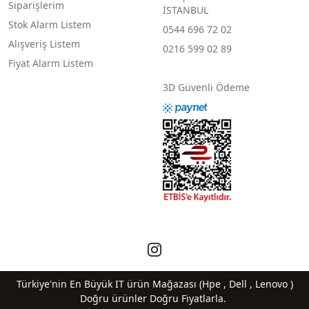
Siparişlerim
İSTANBUL
Stok Alarm Listem
0544 696 72 02
Alışveriş Listem
0216 599 02 89
Fiyat Alarm Listem
3D Güvenli Ödeme
Türkiye'nin En Büyük IT ürün Mağazası (Hpe , Dell , Lenovo )
Doğru ürünler Doğru Fiyatlarla.