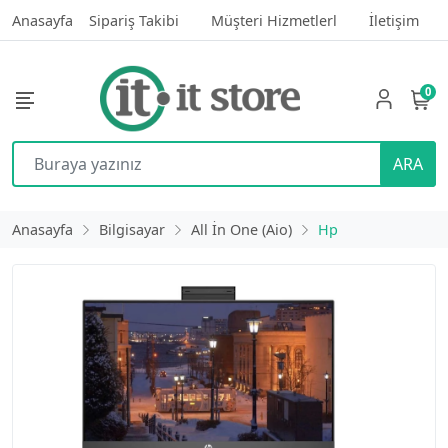
Anasayfa
Sipariş Takibi
Müşteri Hizmetlerl
İletişim
0
ARA
Anasayfa
Bilgisayar
All İn One (Aio)
Hp