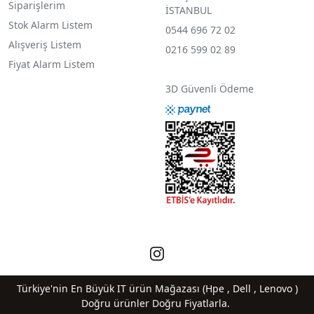
Siparişlerim
İSTANBUL
Stok Alarm Listem
0544 696 72 02
Alışveriş Listem
0216 599 02 89
Fiyat Alarm Listem
3D Güvenli Ödeme
Türkiye'nin En Büyük IT ürün Mağazası (Hpe , Dell , Lenovo )
Doğru ürünler Doğru Fiyatlarla.