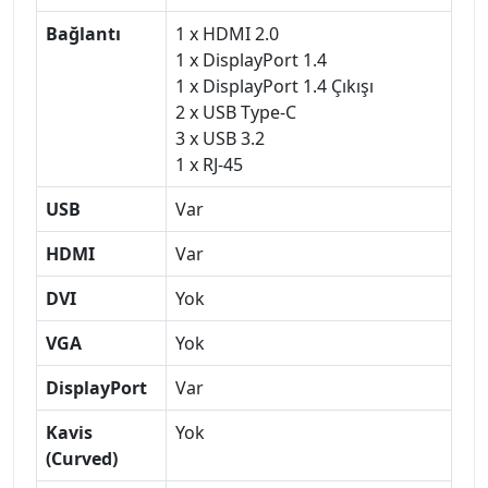
Bağlantı
1 x HDMI 2.0
1 x DisplayPort 1.4
1 x DisplayPort 1.4 Çıkışı
2 x USB Type-C
3 x USB 3.2
1 x RJ-45
USB
Var
HDMI
Var
DVI
Yok
VGA
Yok
DisplayPort
Var
Kavis
Yok
(Curved)