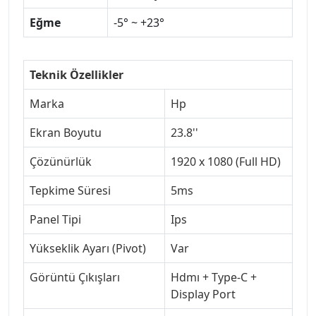
Eğme
-5° ~ +23°
Teknik Özellikler
Marka
Hp
Ekran Boyutu
23.8''
Çözünürlük
1920 x 1080 (Full HD)
Tepkime Süresi
5ms
Panel Tipi
Ips
Yükseklik Ayarı (Pivot)
Var
Görüntü Çıkışları
Hdmı + Type-C +
Display Port