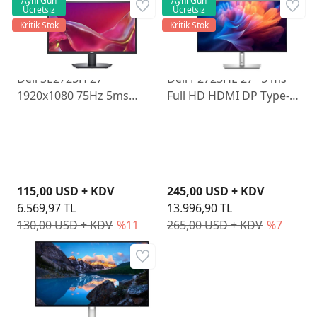
Aynı Gün
Aynı Gün
Ücretsiz
Ücretsiz
Kritik Stok
Kritik Stok
Dell SE2725H 27"
Dell P2725HE 27" 5 ms
1920x1080 75Hz 5ms
Full HD HDMI DP Type-C
HDMI VGA Led Monitör
Pivot IPS 100 Hz Monitör
115,00 USD + KDV
245,00 USD + KDV
6.569,97 TL
13.996,90 TL
130,00 USD + KDV
%11
265,00 USD + KDV
%7