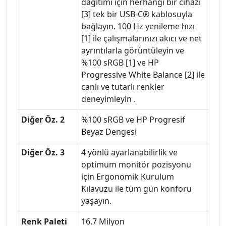
dağıtımı için herhangi bir cihazı
[3] tek bir USB-C® kablosuyla
bağlayın. 100 Hz yenileme hızı
[1] ile çalışmalarınızı akıcı ve net
ayrıntılarla görüntüleyin ve
%100 sRGB [1] ve HP
Progressive White Balance [2] ile
canlı ve tutarlı renkler
deneyimleyin .
Diğer Öz. 2
%100 sRGB ve HP Progresif
Beyaz Dengesi
Diğer Öz. 3
4 yönlü ayarlanabilirlik ve
optimum monitör pozisyonu
için Ergonomik Kurulum
Kılavuzu ile tüm gün konforu
yaşayın.
Renk Paleti
16.7 Milyon