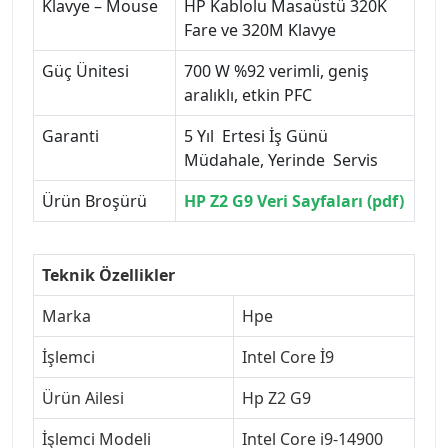
Klavye – Mouse
HP Kablolu Masaüstü 320K
Fare ve 320M Klavye
Güç Ünitesi
700 W %92 verimli, geniş
aralıklı, etkin PFC
Garanti
5 Yıl Ertesi İş Günü
Müdahale, Yerinde Servis
Ürün Broşürü
HP Z2 G9 Veri Sayfaları (pdf)
Teknik Özellikler
Marka
Hpe
İşlemci
Intel Core İ9
Ürün Ailesi
Hp Z2 G9
İşlemci Modeli
Intel Core i9-14900