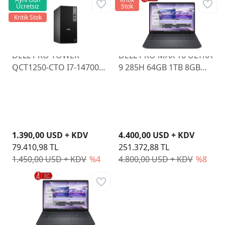
Ücretsiz
Stok
Kritik Stok
DELL PRO TOWER
DELL PRO MAX 16 ULTRA
QCT1250-CTO I7-14700
9 285H 64GB 1TB 8GB
64GB 512GB SSD
RTX PRO 2000 16" W11P
UBUNTU
1.390,00 USD + KDV
4.400,00 USD + KDV
79.410,98 TL
251.372,88 TL
1.450,00 USD + KDV
%4
4.800,00 USD + KDV
%8