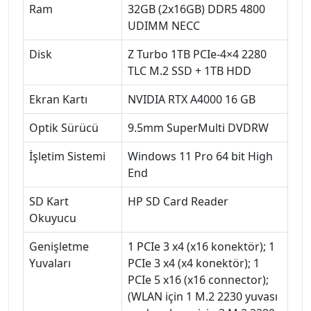
Ram
32GB (2x16GB) DDR5 4800
UDIMM NECC
Disk
Z Turbo 1TB PCIe-4×4 2280
TLC M.2 SSD + 1TB HDD
Ekran Kartı
NVIDIA RTX A4000 16 GB
Optik Sürücü
9.5mm SuperMulti DVDRW
İşletim Sistemi
Windows 11 Pro 64 bit High
End
SD Kart
HP SD Card Reader
Okuyucu
Genişletme
1 PCIe 3 x4 (x16 konektör); 1
Yuvaları
PCIe 3 x4 (x4 konektör); 1
PCIe 5 x16 (x16 connector);
(WLAN için 1 M.2 2230 yuvası