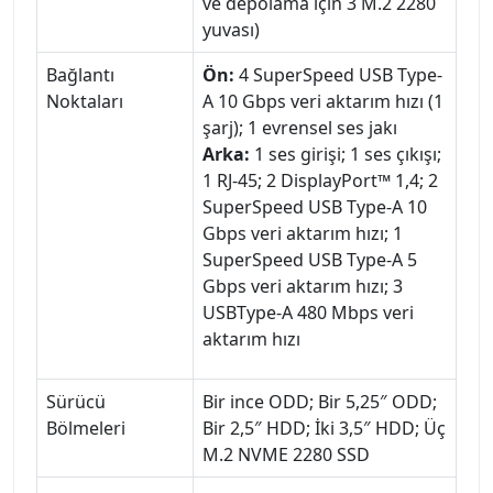
ve depolama için 3 M.2 2280
yuvası)
Bağlantı
Ön:
4 SuperSpeed USB Type-
Noktaları
A 10 Gbps veri aktarım hızı (1
şarj); 1 evrensel ses jakı
Arka:
1 ses girişi; 1 ses çıkışı;
1 RJ-45; 2 DisplayPort™ 1,4; 2
SuperSpeed USB Type-A 10
Gbps veri aktarım hızı; 1
SuperSpeed USB Type-A 5
Gbps veri aktarım hızı; 3
USBType-A 480 Mbps veri
aktarım hızı
Sürücü
Bir ince ODD; Bir 5,25″ ODD;
Bölmeleri
Bir 2,5″ HDD; İki 3,5″ HDD; Üç
M.2 NVME 2280 SSD