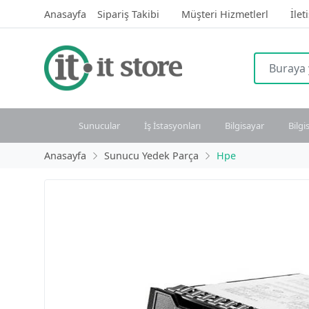
Anasayfa
Sipariş Takibi
Müşteri Hizmetlerl
İlet
Sunucular
İş İstasyonları
Bilgisayar
Bilgi
Anasayfa
Sunucu Yedek Parça
Hpe