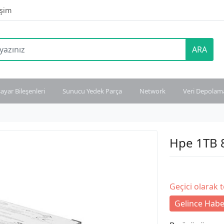
işim
ARA
sayar Bileşenleri
Sunucu Yedek Parça
Network
Veri Depolam
Hpe 1TB 
Geçici olarak 
Gelince Habe