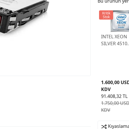
Bu ürünün yeri
Kritik
Stok
INTEL XEON
SILVER 4510
2.4GHZ 12C
30MB
1.600,00 US
KDV
91.408,32 TL
1.750,00 USD
KDV
Kıyaslama