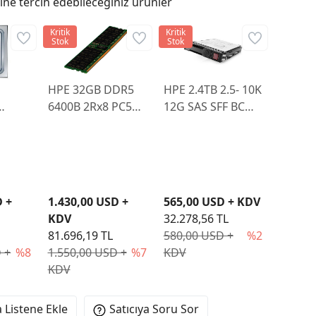
ne tercih edebileceğiniz ürünler
Kritik
Kritik
Stok
Stok
HPE 32GB DDR5
HPE 2.4TB 2.5- 10K
6400B 2Rx8 PC5
12G SAS SFF BC
ORE
SMART KIT
512e MV P28618R-
P64985-B21
K21 G10+
D +
1.430,00 USD +
565,00 USD + KDV
KDV
32.278,56 TL
81.696,19 TL
580,00 USD +
%2
 +
%8
1.550,00 USD +
%7
KDV
KDV
 Listene Ekle
Satıcıya Soru Sor