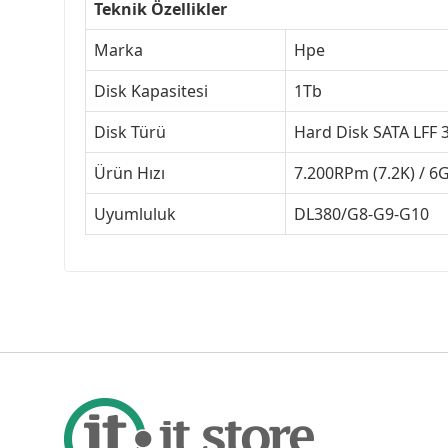
Teknik Özellikler
Marka
Hpe
Disk Kapasitesi
1Tb
Disk Türü
Hard Disk SATA LFF 3
Ürün Hızı
7.200RPm (7.2K) / 6
Uyumluluk
DL380/G8-G9-G10