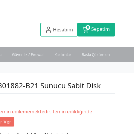
0
Sepetim
Hesabım
a
Güvenlik / Firewall
Yazılımlar
Baskı Çözümleri
801882-B21 Sunucu Sabit Disk
temin edilememektedir. Temin edildiğinde
r Ver