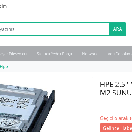
işim
ARA
sayar Bileşenleri
Sunucu Yedek Parça
Network
Veri Depolam
Hpe
HPE 2.5"
M2 SUNU
Geçici olarak 
Gelince Habe