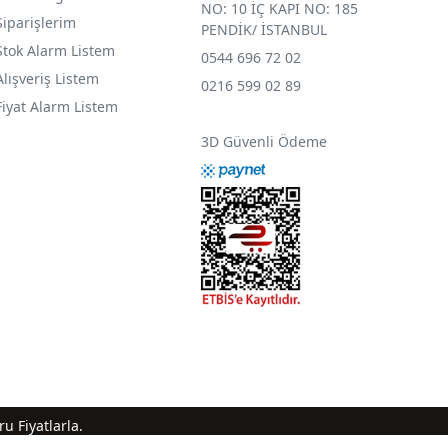
NO: 10 İÇ KAPI NO: 185
Siparişlerim
PENDİK/ İSTANBUL
Stok Alarm Listem
0544 696 72 02
Alışveriş Listem
0216 599 02 89
Fiyat Alarm Listem
3D Güvenli Ödeme
u Fiyatlarla.