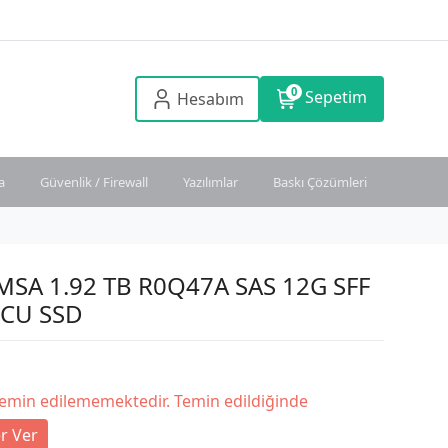
0
Sepetim
Hesabım
a
Güvenlik / Firewall
Yazılımlar
Baskı Çözümleri
 MSA 1.92 TB R0Q47A SAS 12G SFF
CU SSD
temin edilememektedir. Temin edildiğinde
r Ver