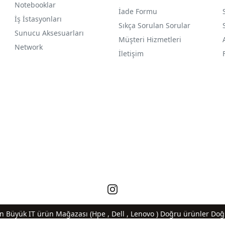
Notebooklar
İade Formu
İş İstasyonları
Sıkça Sorulan Sorular
Sunucu Aksesuarları
Müşteri Hizmetleri
Network
İletişim
En Büyük IT ürün Mağazası (Hpe , Dell , Lenovo ) Doğru ürünler Doğr