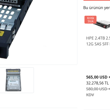
Bu ürünün yeri
Kritik
Stok
HPE 2.4TB 2.
12G SAS SFF
512e MV P28
K21 G10+
565,00 USD 
32.278,56 TL
580,00 USD 
KDV