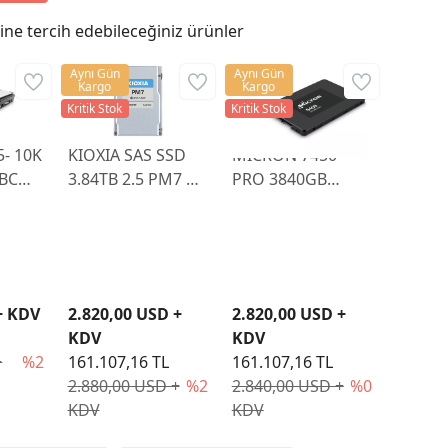
ne tercih edebileceğiniz ürünler
Aynı Gün
Aynı Gün
Kargo
Kargo
Kritik Stok
Kritik Stok
5- 10K
KIOXIA SAS SSD
MICRON 7450
 BC
3.84TB 2.5 PM7 R
PRO 3840GB
618R-
SERISI
NVME U.3 (7MM)
KPM7XRUG3T84
ENTERPRISE SSD
MTFDKCB3T8TFR-
1BC1ZABYYR
+ KDV
2.820,00 USD +
2.820,00 USD +
KDV
KDV
+
%2
161.107,16 TL
161.107,16 TL
2.880,00 USD +
%2
2.840,00 USD +
%0
KDV
KDV