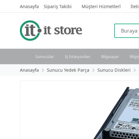
Anasayfa
Sipariş Takibi
Müşteri Hizmetlerl
İlet
Sunucular
İş İstasyonları
Bilgisayar
Bilgi
Anasayfa
Sunucu Yedek Parça
Sunucu Diskleri