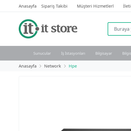
Anasayfa
Sipariş Takibi
Müşteri Hizmetlerl
İlet
Sunucular
İş İstasyonları
Bilgisayar
Bilgi
Anasayfa
Network
Hpe