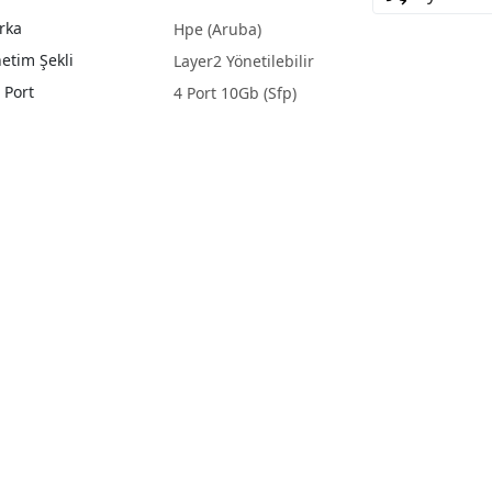
rka
Hpe (Aruba)
etim Şekli
Layer2 Yönetilebilir
 Port
4 Port 10Gb (Sfp)