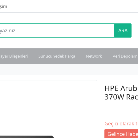
işim
ARA
sayar Bileşenleri
Sunucu Yedek Parça
Network
Veri Depolam
HPE Arub
370W Rack
Geçici olarak 
Gelince Habe