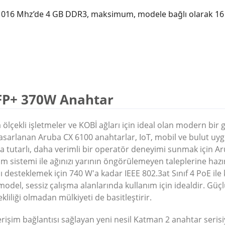
9 1016 Mhz’de 4 GB DDR3, maksimum, modele bağlı olarak 
SFP+ 370W Anahtar
ölçekli işletmeler ve KOBİ ağları için ideal olan modern bir g
n tasarlanan Aruba CX 6100 anahtarlar, IoT, mobil ve bulut uy
 tutarlı, daha verimli bir operatör deneyimi sunmak için A
m sistemi ile ağınızı yarının öngörülemeyen taleplerine hazı
ı desteklemek için 740 W'a kadar IEEE 802.3at Sınıf 4 PoE ile k
odel, sessiz çalışma alanlarında kullanım için idealdir.
Güçl
liliği olmadan mülkiyeti de basitleştirir.
 erişim bağlantısı sağlayan yeni nesil Katman 2 anahtar serisi