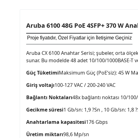
Aruba 6100 48G PoE 4SFP+ 370 W Ana
Proje fiyatıdır, Özel Fiyatlar için İletişime Geçiniz
Aruba CX 6100 Anahtar Serisi; şubeler, orta ölçekli
sunar. Bu modelde 48 adet 10/100/1000BASE-T ve
Güç Tüketimi
Maksimum Güç (PoE’siz): 45 W Ma
Giriş voltajı
100-127 VAC / 200-240 VAC
Bağlantı Noktaları
48x bağlantı noktası 10/100
Gecikme süresi
1 Gb/sn: 1,9 ?Sn , 10 Gb/sn: 1,8 
Anahtarlama kapasitesi
176 Gbps
Üretim miktarı
98,6 Mp/sn