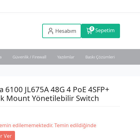
0
Sepetim
Hesabım
a
Güvenlik / Firewall
Yazılımlar
Baskı Çözümleri
a 6100 JL675A 48G 4 PoE 4SFP+
 Mount Yönetilebilir Switch
temin edilememektedir. Temin edildiğinde
r Ver