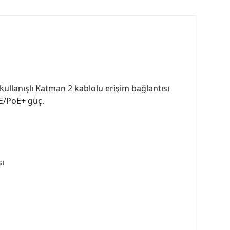
e kullanışlı Katman 2 kablolu erişim bağlantısı
oE/PoE+ güç.
sı