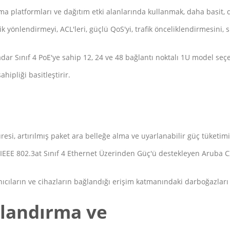
 platformları ve dağıtım etki alanlarında kullanmak, daha basit, d
ik yönlendirmeyi, ACL'leri, güçlü QoS'yi, trafik önceliklendirmesini,
kadar Sınıf 4 PoE'ye sahip 12, 24 ve 48 bağlantı noktalı 1U model se
ipliği basitleştirir.
si, artırılmış paket ara belleğe alma ve uyarlanabilir güç tüketimi
 IEEE 802.3at Sınıf 4 Ethernet Üzerinden Güç'ü destekleyen Aruba 
nıcıların ve cihazların bağlandığı erişim katmanındaki darboğazları 
ılandırma ve