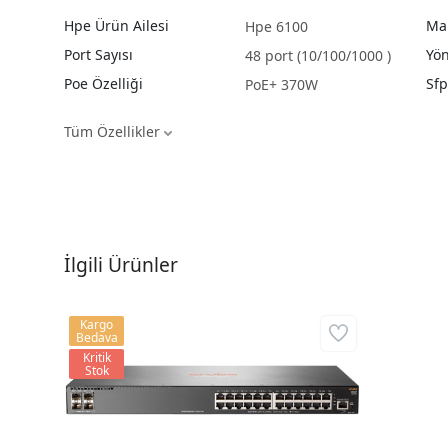
Hpe Ürün Ailesi
Ma
Hpe 6100
Port Sayısı
Yön
48 port (10/100/1000 )
Poe Özelliği
Sfp
PoE+ 370W
Tüm Özellikler
İlgili Ürünler
Kargo
Bedava
Kritik
Stok