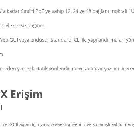
 W'a kadar Sınıf 4 PoE'ye sahip 12, 24 ve 48 bağlantı noktalı 
liyle sessiz dağıtım.
Web GUI veya endüstri standardı CLI ile yapılandırmaları yön
ım.
meden yerleşik statik yönlendirme ve anahtar yazılımı içeren
CX Erişim
ı
ve KOBİ ağları için giriş seviyesi, güvenilir ve kullanışlı kablolu e