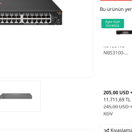
Bu ürünün yeri
Aynı Gün
Ücretsiz
REYEE RG-
NBS3100-
8GT2SFP-P-V
PORT POE
10/100/1000
YÖNETİLEBİL
SWITCH
205,00 USD 
11.711,69 TL
245,00 USD 
KDV
Kıyaslama