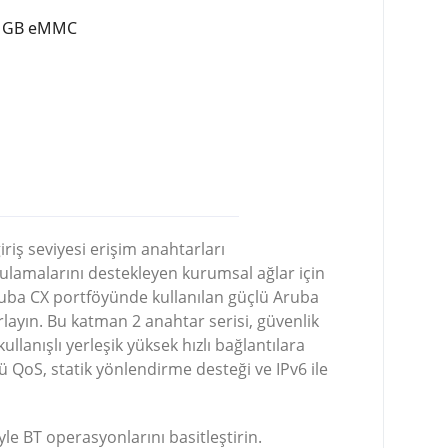
16 GB eMMC
iriş seviyesi erişim anahtarları
gulamalarını destekleyen kurumsal ağlar için
ruba CX portföyünde kullanılan güçlü Aruba
rlayın.
Bu katman 2 anahtar serisi, güvenlik
ullanışlı yerleşik yüksek hızlı bağlantılara
ü QoS, statik yönlendirme desteği ve IPv6 ile
yle BT operasyonlarını basitleştirin.