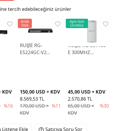
ne tercih edebileceğiniz ürünler
Kritik
Aynı Gün
Stok
Ücretsiz
RUIJIE RG-
RUIJIE RG-EST100-
ES224GC-V2
E 300MHZ
2 8
24PORT
2x2MIMO 8DBI
10/100/1000
2.4GHz OUTDOOR
 L2
RUIJIE CLOUD
2 Lİ PAKET ACCESS
İR
YONETILEBILIR
POINT
RACK MOUNT
+ KDV
150,00 USD + KDV
45,00 USD + KDV
SWITCH METAL
8.569,53 TL
2.570,86 TL
KASA
+
%16
170,00 USD +
%11
65,00 USD +
%30
KDV
KDV
 Listene Ekle
Satıcıya Soru Sor