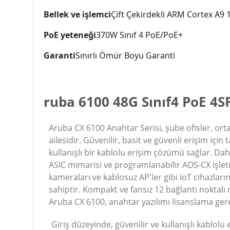
Bellek ve işlemci
Çift Çekirdekli ARM Cortex A
PoE yeteneği
370W Sınıf 4 PoE/PoE+
Garanti
Sınırlı Ömür Boyu Garanti
ruba 6100 48G Sınıf4 PoE 4
Aruba CX 6100 Anahtar Serisi, şube ofisler, orta 
ailesidir.
Güvenilir, basit ve güvenli erişim içi
kullanışlı bir kablolu erişim çözümü sağlar.
Daha
ASIC mimarisi ve programlanabilir AOS-CX işleti
kameraları ve kablosuz AP'ler gibi IoT cihazların
sahiptir.
Kompakt ve fansız 12 bağlantı noktalı m
Aruba CX 6100, anahtar yazılımı lisanslama gerek
Giriş düzeyinde, güvenilir ve kullanışlı kablolu