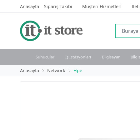
Anasayfa
Sipariş Takibi
Müşteri Hizmetlerl
İlet
Sunucular
İş İstasyonları
Bilgisayar
Bilgi
Anasayfa
Network
Hpe