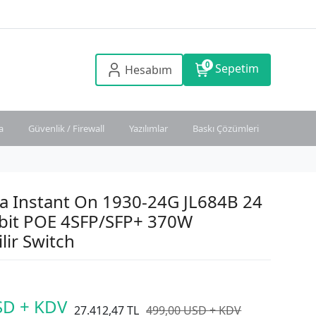
0
Sepetim
Hesabım
a
Güvenlik / Firewall
Yazılımlar
Baskı Çözümleri
a Instant On 1930-24G JL684B 24
abit POE 4SFP/SFP+ 370W
lir Switch
SD + KDV
27.412,47 TL
499,00 USD + KDV