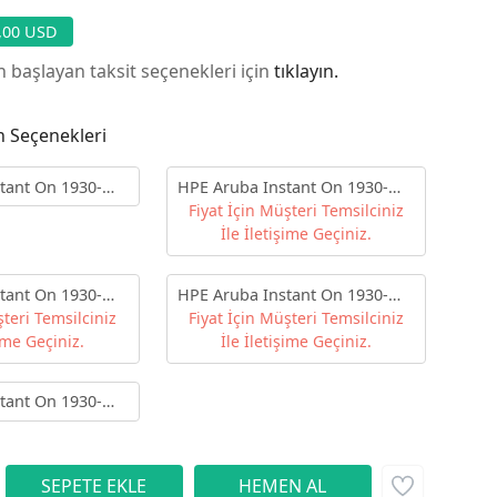
9,00 USD
n başlayan taksit seçenekleri için
tıklayın.
n Seçenekleri
tant On 1930-
HPE Aruba Instant On 1930-
 Port Gigabit POE
24G JL683B 24 Port Gigabit POE
Fiyat İçin Müşteri Temsilciniz
 Yönetilebilir
4SFP/SFP+ 195W Yönetilebilir
İle İletişime Geçiniz.
Switch
tant On 1930-
HPE Aruba Instant On 1930-
 Port Gigabit POE
şteri Temsilciniz
48G JL686A 48 Port 4SFP/SFP+
Fiyat İçin Müşteri Temsilciniz
 Yönetilebilir
şime Geçiniz.
370W Yönetilebilir Switch
İle İletişime Geçiniz.
tant On 1930-
 Port 4SFP/SFP+
ilir Switch