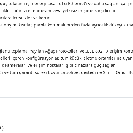
ç tüketimi için enerji tasarruflu Ethernet’i ve daha sağlam çalışma 
likleri ağınızı istenmeyen veya yetkisiz erişime karşı korur.
ılara karşı izler ve korur.
 erişimi kısıtlar, parola korumalı birden fazla ayrıcalık düzeyi suna
antı toplama, Yayılan Ağaç Protokolleri ve IEEE 802.1X erişim kontrol
elleri içeren konfigürasyonlar, tüm küçük işletme ortamlarına uyan 
lik kameraları ve erişim noktaları gibi cihazlara güç sağlar.
i ve tüm garanti süresi boyunca sohbet desteği ile Sınırlı Ömür B
 )