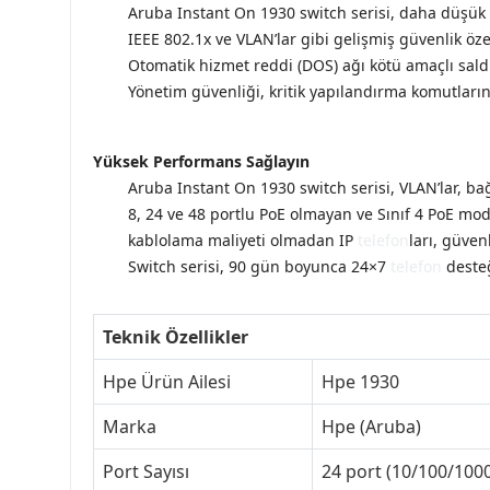
Aruba Instant On 1930 switch serisi, daha düşük gü
IEEE 802.1x ve VLAN’lar gibi gelişmiş güvenlik özel
Otomatik hizmet reddi (DOS) ağı kötü amaçlı saldır
Yönetim güvenliği, kritik yapılandırma komutlarına
Yüksek Performans Sağlayın
Aruba Instant On 1930 switch serisi, VLAN’lar, bağl
8, 24 ve 48 portlu PoE olmayan ve Sınıf 4 PoE mod
kablolama maliyeti olmadan IP
telefon
ları, güven
Switch serisi, 90 gün boyunca 24×7
telefon
desteğ
Teknik Özellikler
Hpe Ürün Ailesi
Hpe 1930
Marka
Hpe (Aruba)
Port Sayısı
24 port (10/100/1000