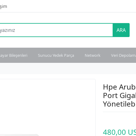
işim
ARA
sayar Bileşenleri
Sunucu Yedek Parça
Network
Veri Depolam
Hpe Arub
Port Gig
Yönetilebi
480,00 U