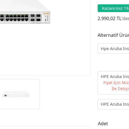
Kazancınız 1
2.990,02 TL
'de
Alternatif Ürü
Hpe Aruba Ins
24G JL684A 24
4SFP/SFP+ 370W
Switch
HPE Aruba Ins
24G JL683A 24
Fiyat İçin Mü
4SFP/SFP+ 195W
İle İleti
Switch
HPE Aruba Ins
48G JL686B 48
370W Yönetileb
Adet