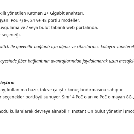
kıllı yönetilen Katman 2+ Gigabit anahtarı.
(yani PoE +) 8-, 24 ve 48 portlu modeller.
uygulama ve / veya bulut tabanlı web portalında.
 seçeneği.
tch ile güvenilir bağlantı için ağınız ve cihazlarınızı kolayca yönetere
sayesinde fiber bağlantının avantajlarından faydalanarak uzun mesafele
leştirin
ay, kullanıma hazır, tak ve çalıştır konuşlandırmasına sahiptir.
 bir seçenekler portföyü sunuyor. Sınıf 4 PoE olan ve PoE olmayan 8
odu kullanılarak devreye alınabilir: Instant On bulut yönetimi (mo