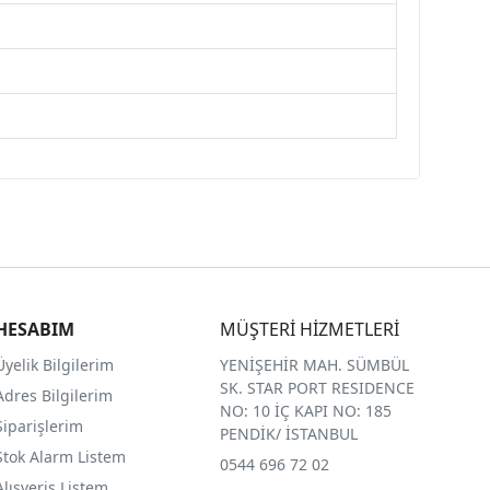
HESABIM
MÜŞTERİ HİZMETLERİ
Üyelik Bilgilerim
YENİŞEHİR MAH. SÜMBÜL
SK. STAR PORT RESIDENCE
Adres Bilgilerim
NO: 10 İÇ KAPI NO: 185
Siparişlerim
PENDİK/ İSTANBUL
Stok Alarm Listem
0544 696 72 02
Alışveriş Listem