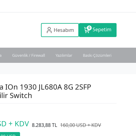
0
Sepetim
Hesabım
a
Güvenlik / Firewall
Yazılımlar
Baskı Çözümleri
a IOn 1930 JL680A 8G 2SFP
lir Switch
SD + KDV
8.283,88 TL
160,00 USD + KDV