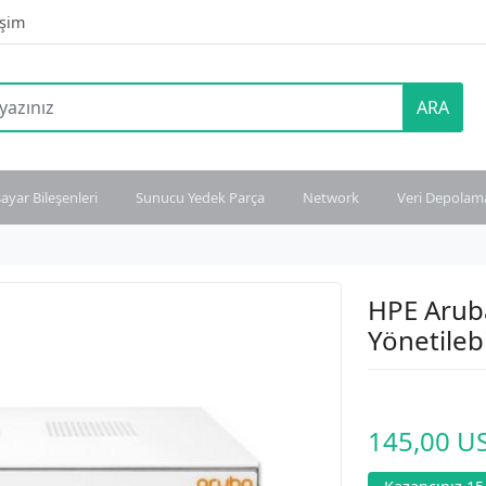
işim
ARA
sayar Bileşenleri
Sunucu Yedek Parça
Network
Veri Depolam
HPE Arub
Yönetilebi
145,00 U