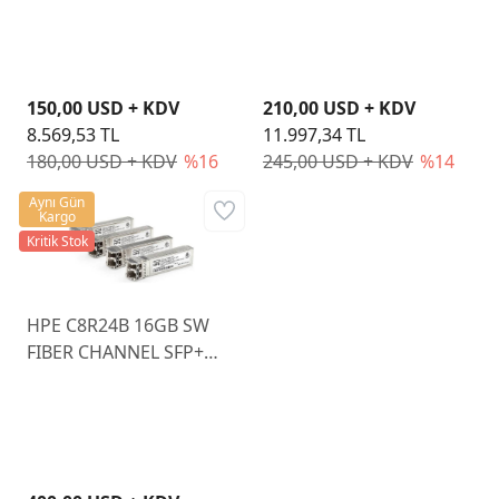
TRANSCEIVER MODULE
150,00 USD + KDV
210,00 USD + KDV
8.569,53 TL
11.997,34 TL
180,00 USD + KDV
%16
245,00 USD + KDV
%14
Aynı Gün
Kargo
Kritik Stok
HPE C8R24B 16GB SW
FIBER CHANNEL SFP+
4PK MSA XCVR