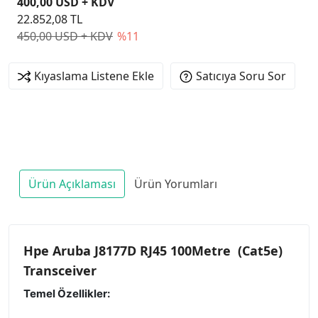
400,00 USD + KDV
22.852,08 TL
450,00 USD + KDV
%11
Kıyaslama Listene Ekle
Satıcıya Soru Sor
Ürün Açıklaması
Ürün Yorumları
Hpe Aruba J8177D RJ45 100Metre (Cat5e)
Transceiver
Temel Özellikler: