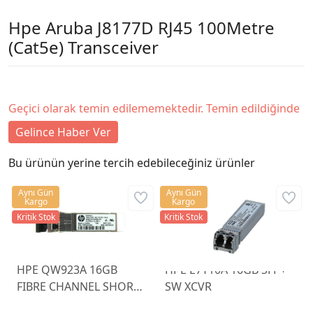
Hpe Aruba J8177D RJ45 100Metre
(Cat5e) Transceiver
Geçici olarak temin edilememektedir. Temin edildiğinde
Gelince Haber Ver
Bu ürünün yerine tercih edebileceğiniz ürünler
Aynı Gün
Aynı Gün
Kargo
Kargo
Kritik Stok
Kritik Stok
HPE QW923A 16GB
HPE E7Y10A 16GB SFP+
FIBRE CHANNEL SHORT
SW XCVR
WAVE SFP+