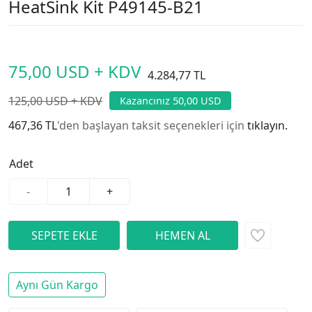
HeatSink Kit P49145-B21
75,00 USD + KDV
4.284,77 TL
125,00 USD + KDV
Kazancınız 50,00 USD
467,36 TL
'den başlayan taksit seçenekleri için
tıklayın.
Adet
-
+
Aynı Gün Kargo