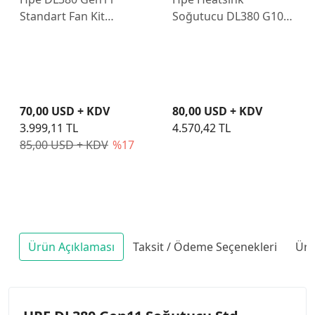
Standart Fan Kit
Soğutucu DL380 G10
P49146-B21
875070-001 839274-
001 873592-001
70,00 USD + KDV
80,00 USD + KDV
3.999,11 TL
4.570,42 TL
85,00 USD + KDV
%17
Ürün Açıklaması
Taksit / Ödeme Seçenekleri
Ürü