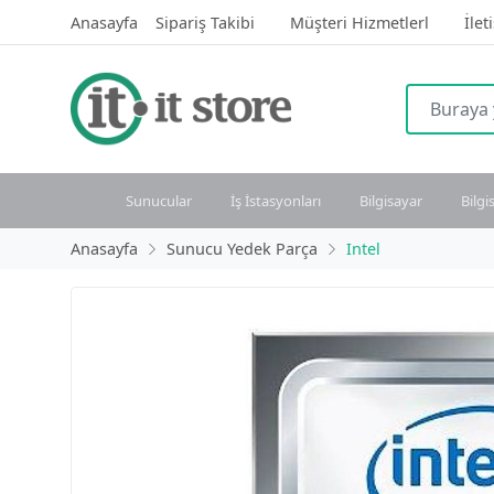
Anasayfa
Sipariş Takibi
Müşteri Hizmetlerl
İlet
Sunucular
İş İstasyonları
Bilgisayar
Bilgi
Anasayfa
Sunucu Yedek Parça
Intel