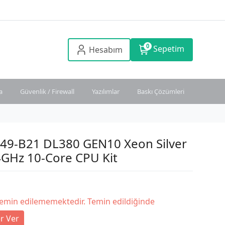
0
Sepetim
Hesabım
a
Güvenlik / Firewall
Yazılımlar
Baskı Çözümleri
49-B21 DL380 GEN10 Xeon Silver
4GHz 10-Core CPU Kit
temin edilememektedir. Temin edildiğinde
r Ver