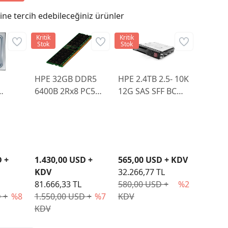
ne tercih edebileceğiniz ürünler
Kritik
Kritik
Stok
Stok
HPE 32GB DDR5
HPE 2.4TB 2.5- 10K
6400B 2Rx8 PC5
12G SAS SFF BC
ORE
SMART KIT
512e MV P28618R-
P64985-B21
K21 G10+
D +
1.430,00 USD +
565,00 USD + KDV
KDV
32.266,77 TL
81.666,33 TL
580,00 USD +
%2
 +
%8
1.550,00 USD +
%7
KDV
KDV