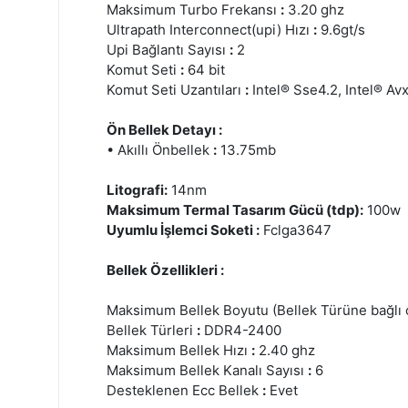
Maksimum Turbo Frekansı
:
3.20 ghz
Ultrapath Interconnect(upi) Hızı
:
9.6gt/s
Upi Bağlantı Sayısı
:
2
Komut Seti
:
64 bit
Komut Seti Uzantıları
:
Intel® Sse4.2, Intel® Avx
Ön Bellek Detayı :
• Akıllı Önbellek
:
13.75mb
Litografi:
14nm
Maksimum Termal Tasarım Gücü (tdp):
100w
Uyumlu İşlemci Soketi :
Fclga3647
Bellek Özellikleri :
Maksimum Bellek Boyutu (Bellek Türüne bağlı 
Bellek Türleri
:
DDR4-2400
Maksimum Bellek Hızı
:
2.40 ghz
Maksimum Bellek Kanalı Sayısı
:
6
Desteklenen Ecc Bellek
:
Evet