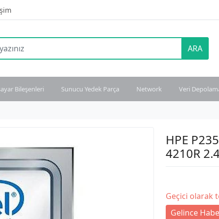
işim
ARA
sayar Bileşenleri
Sunucu Yedek Parça
Network
Veri Depolam
HPE P235
4210R 2.
Geçici olarak 
Gelince Habe