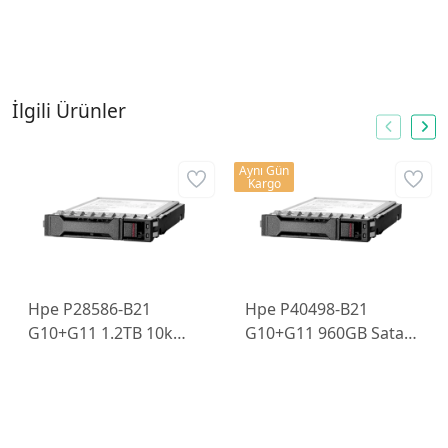
İlgili Ürünler
Aynı Gün
Kargo
Hpe P28586-B21
Hpe P40498-B21
G10+G11 1.2TB 10k
G10+G11 960GB Sata-
2.5" Sff SAS-12Gbps
6Gbps SSD 2.5" Sff
Sunucu Diski
Sunucu Diski