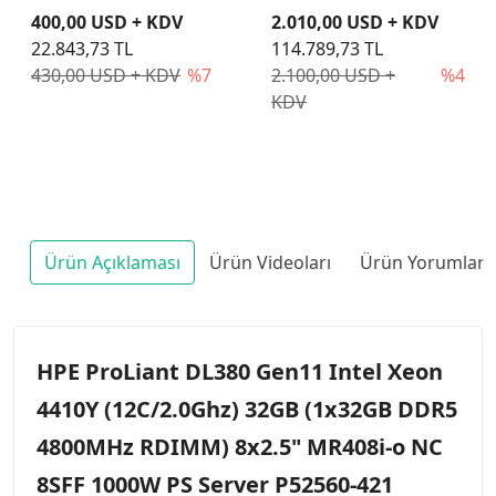
400,00 USD + KDV
2.010,00 USD + KDV
22.843,73 TL
114.789,73 TL
430,00 USD + KDV
%7
2.100,00 USD +
%4
KDV
Ürün Açıklaması
Ürün Videoları
Ürün Yorumları
HPE ProLiant DL380 Gen11 Intel Xeon
4410Y (12C/2.0Ghz) 32GB (1x32GB DDR5
4800MHz RDIMM) 8x2.5" MR408i-o NC
8SFF 1000W PS Server P52560-421