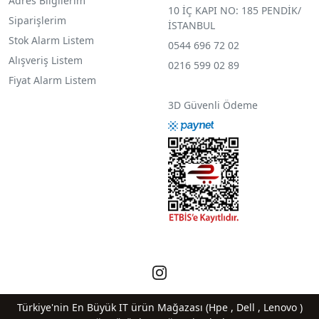
Adres Bilgilerim
10 İÇ KAPI NO: 185 PENDİK/
Siparişlerim
İSTANBUL
Stok Alarm Listem
0544 696 72 02
Alışveriş Listem
0216 599 02 89
Fiyat Alarm Listem
3D Güvenli Ödeme
Türkiye'nin En Büyük IT ürün Mağazası (Hpe , Dell , Lenovo )