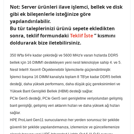
Not: Server ürünleri ilave işlemci, bellek ve disk
gibi ek bileşenlerle isteğinize göre
yapılandırılabilir.
Bu tür taleplerinizi ürünü sepete ekledikten
sonra, teklif formundaki
Teklif İste
” kısmını
doldurarak bize iletebilirsiniz.
350 W'ta 64'e kadar çekirdeği ve 5600 MHz'e varan hızlarda DDR5
bellek için 16 DIMM'i destekleyen yeni nesil teknolojiye sahip 4. ve 5.
Nesil Intel® Xeon® Ölçeklenebilir İşlemcilerle güçlendirilmiştir.
İşlemci başına 16 DIMM kanalıyla toplam 8 TB'ye kadar DDR5 bellek
desteği, daha yüksek performans, daha düşük güç gereksinimleri ve
Yüksek Bant Genişlikli Bellek (HBM) desteği sağlar.
PCIe Gen5 desteği, PCIe Gen5 seri genişletme veriyolundan gelişmiş
bant genişliği, gelişmiş veri aktarım hızları ve daha yüksek ağ hızları
sağlar.
HPE ProLiant Gen11 sunucularınızı her yerden sorunsuz bir şekilde
güvenli bir şekilde yapılandırmanıza, izlemenize ve güncellemenize