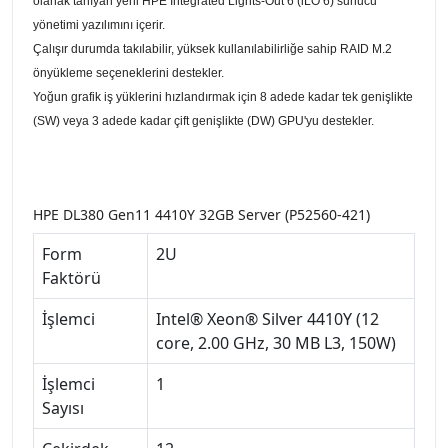
olanak tanıyan yeni HPE Integrated Lights-Out 6 (iLO 6) sunucu
yönetimi yazılımını içerir.
Çalışır durumda takılabilir, yüksek kullanılabilirliğe sahip RAID M.2
önyükleme seçeneklerini destekler.
Yoğun grafik iş yüklerini hızlandırmak için 8 adede kadar tek genişlikte
(SW) veya 3 adede kadar çift genişlikte (DW) GPU'yu destekler.
HPE DL380 Gen11 4410Y 32GB Server (P52560-421)
Form
2U
Faktörü
İşlemci
Intel® Xeon® Silver 4410Y (12
core, 2.00 GHz, 30 MB L3, 150W)
İşlemci
1
Sayısı