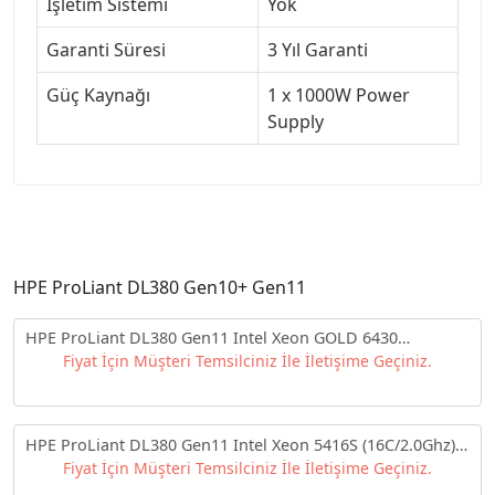
İşletim Sistemi
Yok
Garanti Süresi
3 Yıl Garanti
Güç Kaynağı
1 x 1000W Power
Supply
HPE ProLiant DL380 Gen10+ Gen11
HPE ProLiant DL380 Gen11 Intel Xeon GOLD 6430
(2.1GHz/32C) 64GB (2x32GB 4800Mhz) 8x2.5" 1000W
Fiyat İçin Müşteri Temsilciniz İle İletişime Geçiniz.
P58417-B21 PS Server
HPE ProLiant DL380 Gen11 Intel Xeon 5416S (16C/2.0Ghz)
32GB (1x32GB DDR5 4800Mhz) 8x2.5" MR408i-o NC 8SFF
Fiyat İçin Müşteri Temsilciniz İle İletişime Geçiniz.
1000W PS Server P52561-421