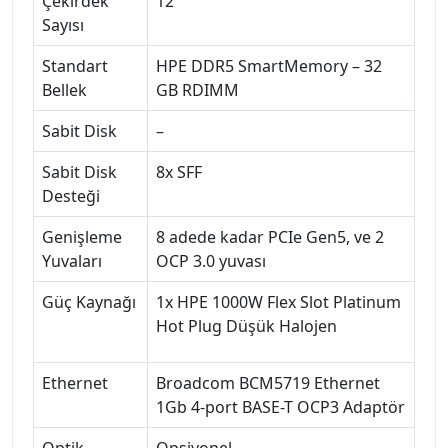
Çekirdek
12
Sayısı
Standart
HPE DDR5 SmartMemory – 32
Bellek
GB RDIMM ‎
Sabit Disk
–
Sabit Disk
8x SFF
Desteği
Genişleme
8 adede kadar PCIe Gen5, ve 2
Yuvaları
OCP 3.0 yuvası
Güç Kaynağı
1x HPE 1000W Flex Slot Platinum
Hot Plug Düşük Halojen
Ethernet
Broadcom BCM5719 Ethernet
1Gb 4-port BASE-T OCP3 Adaptör
Optik
Opsiyonel