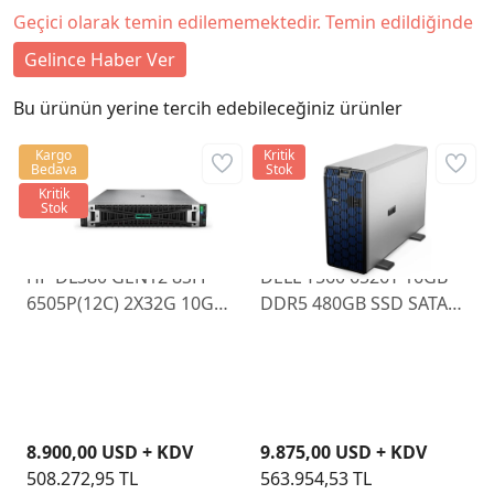
Geçici olarak temin edilememektedir. Temin edildiğinde
Gelince Haber Ver
Bu ürünün yerine tercih edebileceğiniz ürünler
Kargo
Kritik
Bedava
Stok
Kritik
Stok
HP DL380 GEN12 8SFF
DELL T560 6526Y 16GB
6505P(12C) 2X32G 10GB
DDR5 480GB SSD SATA
MR408I-O 2X480GB SSD
H755
2X1000W
8.900,00 USD + KDV
9.875,00 USD + KDV
508.272,95 TL
563.954,53 TL