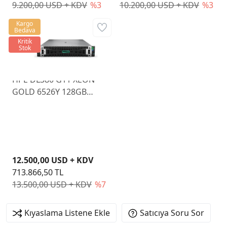
9.200,00 USD + KDV
%3
10.200,00 USD + KDV
%3
Kargo
Bedava
Kritik
Stok
HPE DL380 G11 XEON
GOLD 6526Y 128GB
NON SSD 8 SFF NS204i-U
BCM57416 ETH 2x1000W
P77241-425
12.500,00 USD + KDV
713.866,50 TL
13.500,00 USD + KDV
%7
Kıyaslama Listene Ekle
Satıcıya Soru Sor