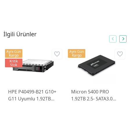
İlgili Ürünler
Aynı Gün
Aynı Gün
Kargo
Kargo
Kritik
Stok
HPE P40499-B21 G10+
Micron 5400 PRO
G11 Uyumlu 1.92TB
1.92TB 2.5- SATA3.0
SATA RI SFF BC MV SSD
SERVER SSD
MTFDDAK1T9TGA-
1BC1ZABYYR