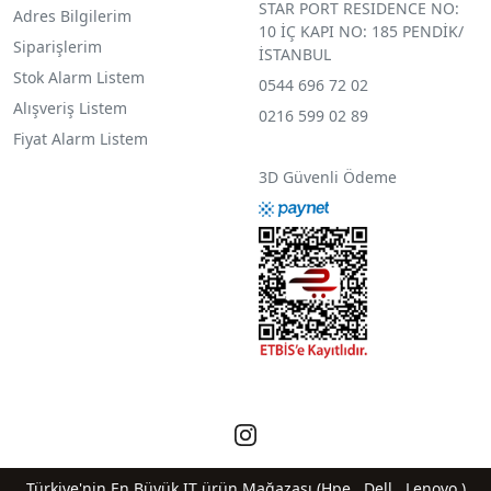
STAR PORT RESIDENCE NO:
Adres Bilgilerim
10 İÇ KAPI NO: 185 PENDİK/
Siparişlerim
İSTANBUL
Stok Alarm Listem
0544 696 72 02
Alışveriş Listem
0216 599 02 89
Fiyat Alarm Listem
3D Güvenli Ödeme
Türkiye'nin En Büyük IT ürün Mağazası (Hpe , Dell , Lenovo )