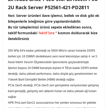
2U Rack Server P52561-421-PD2811
Not: Server ürünleri ilave işlemci, bellek ve disk gibi ek
bileşenlerle isteğinize göre yapılandırılabilir.
Bu tür taleplerinizi ürünü sepete ekledikten sonra,
teklif formundaki
Teklif İste
” kısmını doldurarak bize
iletebilirsiniz
350 W'ta 64'e kadar çekirdeği ve 5600 MHz'e varan hızlarda DDR5
bellek için 16 DIMM'i destekleyen yeni nesil teknolojiye sahip 4. ve 5.
Nesil Intel® Xeon® Ölçeklenebilir İşlemcilerle güçlendirilmiştir.
İşlemci başına 16 DIMM kanalıyla toplam 8 TB'ye kadar DDR5 bellek
desteği, daha yüksek performans, daha düşük güç gereksinimleri ve
Yüksek Bant Genişlikli Bellek (HBM) desteği sağlar.
PCIe Gen5 desteği, PCIe Gen5 seri genişletme veriyolundan gelişmiş
bant genişliği, gelişmiş veri aktarım hızları ve daha yüksek ağ hızları
sağlar.
HPE ProLiant Gen11 sunucularınızı her yerden sorunsuz bir şekilde