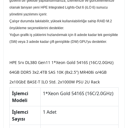
güvenli bir şekilde yapılandırmanıza, izlemenize ve güncellemenize
olanak tanıyan yeni HPE Integrated Lights-Out 6 (iLO 6) sunucu
yönetimi yazılımını içerir.
Çalışır durumda takılabilir, yüksek kullanılabilirliğe sahip RAID M.2
önyükleme seçeneklerini destekler.
Yoğun grafik iş yüklerini hızlandırmak için 8 adede kadar tek genişlikte
(SW) veya 3 adede kadar çift genişlikte (DW) GPU'yu destekler.
HPE Srv DL380 Gen11 1*Xeon Gold 5416S (16C/2.0GHz)
64GB DDR5 3x2.4TB SAS 10K (8x2.5”) MR408i o/4GB
2x10GbE BASE-T ILO Std. 2x1000W PSU 2U Rack
İşlemci
1*Xeon Gold 5416S (16C/2.0GHz)
Modeli
İşlemci
1 Adet
Sayısı