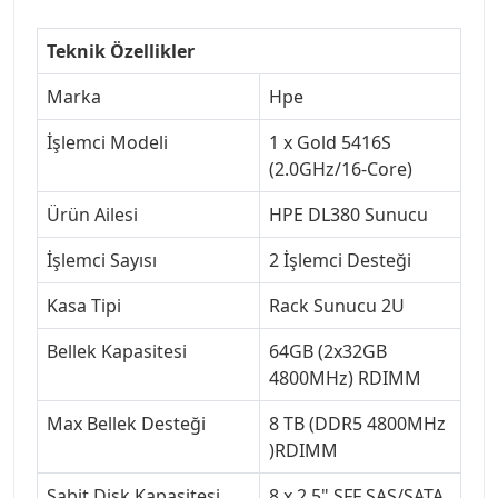
Teknik Özellikler
Marka
Hpe
İşlemci Modeli
1 x Gold 5416S
(2.0GHz/16-Core)
Ürün Ailesi
HPE DL380 Sunucu
İşlemci Sayısı
2 İşlemci Desteği
Kasa Tipi
Rack Sunucu 2U
Bellek Kapasitesi
64GB (2x32GB
4800MHz) RDIMM
Max Bellek Desteği
8 TB (DDR5 4800MHz
)RDIMM
Sabit Disk Kapasitesi
8 x 2.5" SFF SAS/SATA