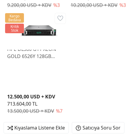
9.200,00 USD + KDV
%3
10.200,00 USD + KDV
%3
Kargo
Bedava
Kritik
Stok
HPE DL380 G11 XEON
GOLD 6526Y 128GB
NON SSD 8 SFF NS204i-U
BCM57416 ETH 2x1000W
P77241-425
12.500,00 USD + KDV
713.604,00 TL
13.500,00 USD + KDV
%7
Kıyaslama Listene Ekle
Satıcıya Soru Sor