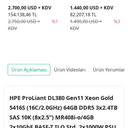
2.700,00 USD + KDV
1.440,00 USD + KDV
154.138,46 TL
82.207,18 TL
2.750,00 USD +
%1
1.490,00 USD +
%3
KDV
KDV
Ürün Açıklaması
Ürün Videoları
Ürün Yorumları
HPE ProLiant DL380 Gen11 Xeon Gold
5416S (16C/2.0GHz) 64GB DDR5 3x2.4TB
SAS 10K (8x2.5”) MR408i-o/4GB
2x10GbE BASE-T ILO Std. 2x1000W PSU