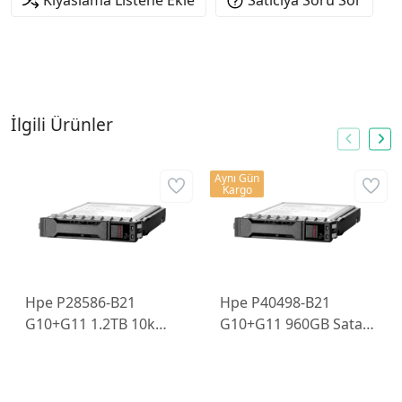
İlgili Ürünler
Aynı Gün
Kargo
Hpe P28586-B21
Hpe P40498-B21
G10+G11 1.2TB 10k
G10+G11 960GB Sata-
2.5" Sff SAS-12Gbps
6Gbps SSD 2.5" Sff
Sunucu Diski
Sunucu Diski