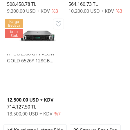
508.458,78 TL
564.160,73 TL
9.200,00 USD + KDV
%3
10.200,00 USD + KDV
%3
Kargo
Bedava
Kritik
Stok
HPE DL380 G11 XEON
GOLD 6526Y 128GB
NON SSD 8 SFF NS204i-U
BCM57416 ETH 2x1000W
P77241-425
12.500,00 USD + KDV
714.127,50 TL
13.500,00 USD + KDV
%7
Kıyaslama Listene Ekle
Satıcıya Soru Sor