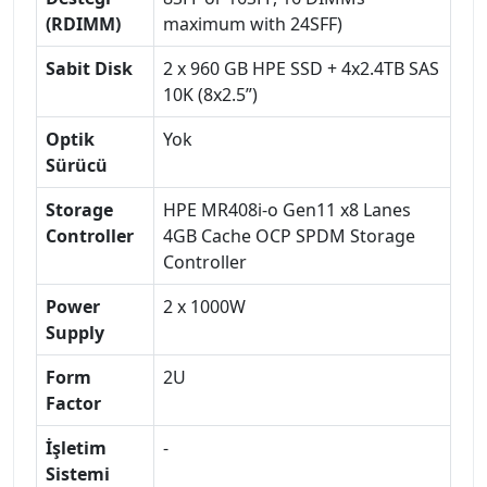
(RDIMM)
maximum with 24SFF)
Sabit Disk
2 x 960 GB HPE SSD + 4x2.4TB SAS
10K (8x2.5”)
Optik
Yok
Sürücü
Storage
HPE MR408i-o Gen11 x8 Lanes
Controller
4GB Cache OCP SPDM Storage
Controller
Power
2 x 1000W
Supply
Form
2U
Factor
İşletim
-
Sistemi