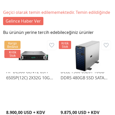
Geçici olarak temin edilememektedir. Temin edildiğinde
Gelince Haber Ver
Bu ürünün yerine tercih edebileceğiniz ürünler
Kargo
Kritik
Bedava
Stok
Kritik
Stok
HP DL380 GEN12 8SFF
DELL T560 6526Y 16GB
6505P(12C) 2X32G 10GB
DDR5 480GB SSD SATA
MR408I-O 2X480GB SSD
H755
2X1000W
8.900,00 USD + KDV
9.875,00 USD + KDV