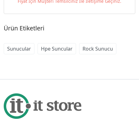
32GB (1x32GB DDR5 4800MHz RDIMM) 8x2.5" MR408i-o NC
Fiyat İçin Müşteri Temsilciniz İle İletişime Geçiniz.
8SFF 1000W PS Server P52560-421
Ürün Etiketleri
Sunucular
Hpe Suncular
Rock Sunucu