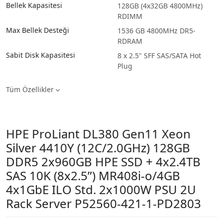
Bellek Kapasitesi
128GB (4x32GB 4800MHz)
RDIMM
Max Bellek Desteği
1536 GB 4800MHz DR5-
RDRAM
Sabit Disk Kapasitesi
8 x 2.5" SFF SAS/SATA Hot
Plug
Tüm Özellikler
HPE ProLiant DL380 Gen11 Xeon
Silver 4410Y (12C/2.0GHz) 128GB
DDR5 2x960GB HPE SSD + 4x2.4TB
SAS 10K (8x2.5”) MR408i-o/4GB
4x1GbE ILO Std. 2x1000W PSU 2U
Rack Server P52560-421-1-PD2803