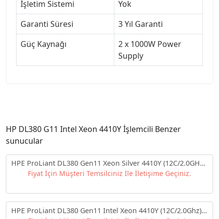
İşletim Sistemi
Yok
Garanti Süresi
3 Yıl Garanti
Güç Kaynağı
2 x 1000W Power
Supply
HP DL380 G11 Intel Xeon 4410Y İşlemcili Benzer
sunucular
HPE ProLiant DL380 Gen11 Xeon Silver 4410Y (12C/2.0GHz)
64GB DDR5 3x960GB HPE SSD (8x2.5”) MR408i-o/4GB
Fiyat İçin Müşteri Temsilciniz İle İletişime Geçiniz.
4x1GbE ILO Std. 2x1000W PSU 2U Rack P52560-421-2-
PD2800 + HPE Windows Server 2022 Standart ROK (16
CORE)
HPE ProLiant DL380 Gen11 Intel Xeon 4410Y (12C/2.0Ghz)