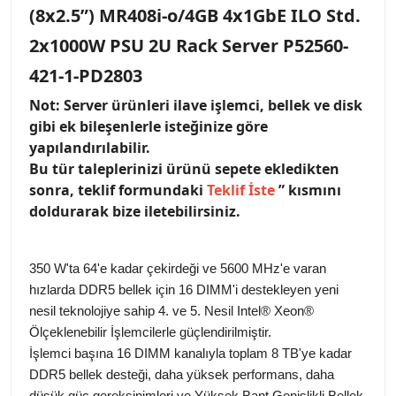
(8x2.5”) MR408i-o/4GB 4x1GbE ILO Std.
2x1000W PSU 2U Rack Server P52560-
421-1-PD2803
Not: Server ürünleri ilave işlemci, bellek ve disk
gibi ek bileşenlerle isteğinize göre
yapılandırılabilir.
Bu tür taleplerinizi ürünü sepete ekledikten
sonra, teklif formundaki
Teklif İste
” kısmını
doldurarak bize iletebilirsiniz.
350 W'ta 64'e kadar çekirdeği ve 5600 MHz'e varan
hızlarda DDR5 bellek için 16 DIMM'i destekleyen yeni
nesil teknolojiye sahip 4. ve 5. Nesil Intel® Xeon®
Ölçeklenebilir İşlemcilerle güçlendirilmiştir.
İşlemci başına 16 DIMM kanalıyla toplam 8 TB'ye kadar
DDR5 bellek desteği, daha yüksek performans, daha
düşük güç gereksinimleri ve Yüksek Bant Genişlikli Bellek