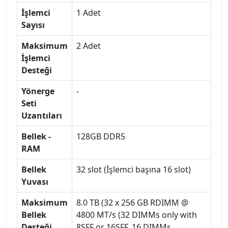
İşlemci
1 Adet
Sayısı
Maksimum
2 Adet
İşlemci
Desteği
Yönerge
-
Seti
Uzantıları
Bellek -
128GB DDR5
RAM
Bellek
32 slot (İşlemci başına 16 slot)
Yuvası
Maksimum
8.0 TB (32 x 256 GB RDIMM @
Bellek
4800 MT/s (32 DIMMs only with
Desteği
8SFF or 16SFF, 16 DIMMs