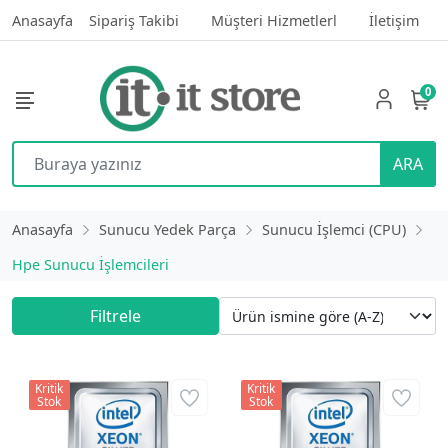
Anasayfa
Sipariş Takibi
Müşteri Hizmetlerl
İletişim
0
ARA
Anasayfa
Sunucu Yedek Parça
Sunucu İşlemci (CPU)
Hpe Sunucu İşlemcileri
Filtrele
Kritik
Kritik
Stok
Stok