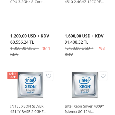
CPU 3.2GHz 8-Core
4510 2.4GHZ 12CORE
G10+ Processor
30MB
1.200,00 USD + KDV
1.600,00 USD + KDV
68.556,24 TL
91.408,32 TL
1.350,00 USD +
%11
1.750,00 USD +
%8
KDV
KDV
Kritik
Stok
INTEL XEON SILVER
Intel Xeon Silver 4309Y
4514Y BASE 2.0GHZ
İşlemci 8C 12M