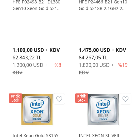
HPE P02498-B21 DL380
HPE P24466-B21 Gen10
Gen10 Xeon Gold 5218
Gold 5218R 2.1GHz 20-
2.3GHz 16-Core CPU
Core CPU Kit
Kit
1.100,00 USD + KDV
1.475,00 USD + KDV
62.843,22 TL
84.267,05 TL
1.200,00 USD +
%8
1.820,00 USD +
%19
KDV
KDV
Kritik
Kritik
Stok
Stok
Intel Xeon Gold 5315Y
INTEL XEON SILVER