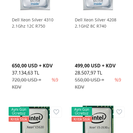
Dell Xeon Sılver 4310
Dell Xeon Silver 4208
2.1Ghz 12C R750
2.1GHZ 8C R740
650,00 USD + KDV
499,00 USD + KDV
37.134,63 TL
28.507,97 TL
720,00 USD +
%9
550,00 USD +
%9
KDV
KDV
Aynı Gün
Aynı Gün
Ücretsiz
Ücretsiz
Kritik Stok
Kritik Stok