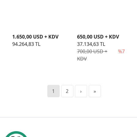
MAX 3.4GHZ 16C 150W
Önbellek, 2,80 GHz
CPU
1.650,00 USD + KDV
650,00 USD + KDV
94.264,83 TL
37.134,63 TL
700,00 USD +
%7
KDV
1
2
›
»