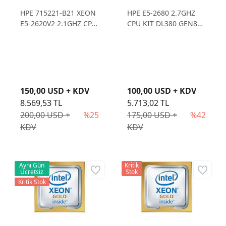
HPE 715221-B21 XEON
HPE E5-2680 2.7GHZ
E5-2620V2 2.1GHZ CPU
CPU KIT DL380 GEN8
KIT DL380GEN8
662228-B21
150,00 USD + KDV
100,00 USD + KDV
8.569,53 TL
5.713,02 TL
200,00 USD +
%25
175,00 USD +
%42
KDV
KDV
Aynı Gün
Kritik
Ücretsiz
Stok
Kritik Stok