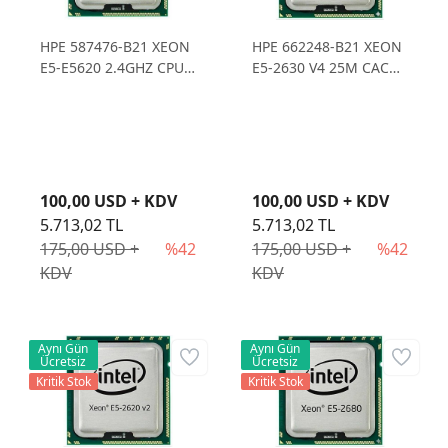
HPE 587476-B21 XEON
HPE 662248-B21 XEON
E5-E5620 2.4GHZ CPU
E5-2630 V4 25M CACHE
KIT DL380 GEN7
2,2 GHZ DL380 G8
100,00 USD + KDV
100,00 USD + KDV
5.713,02 TL
5.713,02 TL
175,00 USD +
%42
175,00 USD +
%42
KDV
KDV
Aynı Gün
Aynı Gün
Ücretsiz
Ücretsiz
Kritik Stok
Kritik Stok