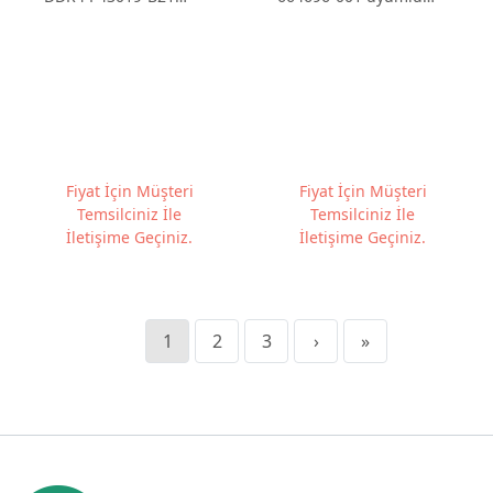
Sunucu Ram
8GB PC3-10600E ECC
Sunucu Ram
Fiyat İçin Müşteri
Fiyat İçin Müşteri
Temsilciniz İle
Temsilciniz İle
İletişime Geçiniz.
İletişime Geçiniz.
1
2
3
›
»