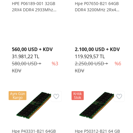
HPE P06189-001 32GB
Hpe P07650-B21 64GB
2RX4 DDR4 2933Mhz
DDR4 3200MHz 2Rx4
PC4-23400 Sunucu
PC4 Smart Kit Sunucu
Ram
Ramı
560,00 USD + KDV
2.100,00 USD + KDV
31.981,22 TL
119.929,57 TL
580,00 USD +
%3
2.250,00 USD +
%6
KDV
KDV
Aynı Gün
Kritik
Kargo
Stok
Hpe P43331-B21 64GB
Hpe P50312-B21 64 GB