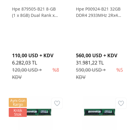
Hpe 879505-B21 8-GB
Hpe P00924-B21 32GB
(1 x 8GB) Dual Rank x8
DDR4 2933MHz 2Rx4
DDR4-2666 Ecc Udimm
PC4-Y-R Smart Kit
Sunucu Ram
Sunucu Ram
110,00 USD + KDV
560,00 USD + KDV
6.282,03 TL
31.981,22 TL
120,00 USD +
%8
590,00 USD +
%5
KDV
KDV
Aynı Gün
Kargo
Kritik
Stok