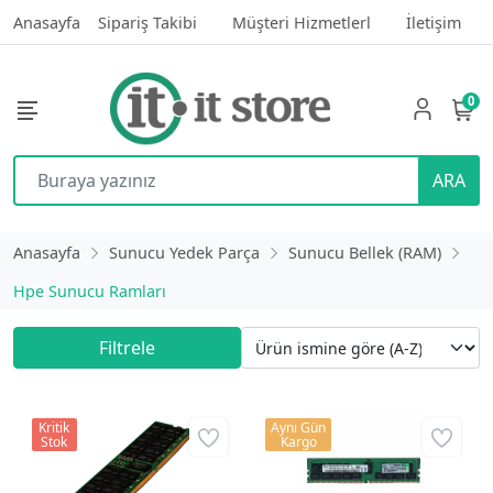
Anasayfa
Sipariş Takibi
Müşteri Hizmetlerl
İletişim
0
ARA
Anasayfa
Sunucu Yedek Parça
Sunucu Bellek (RAM)
Hpe Sunucu Ramları
Filtrele
Kritik
Aynı Gün
Stok
Kargo