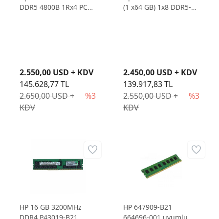
DDR5 4800B 1Rx4 PC5
(1 x64 GB) 1x8 DDR5-
SMART KIT
4800 Sunucu Ram
2.550,00 USD + KDV
2.450,00 USD + KDV
145.628,77 TL
139.917,83 TL
2.650,00 USD +
%3
2.550,00 USD +
%3
KDV
KDV
HP 16 GB 3200MHz
HP 647909-B21
DDR4 P43019-B21
664696-001 uyumlu