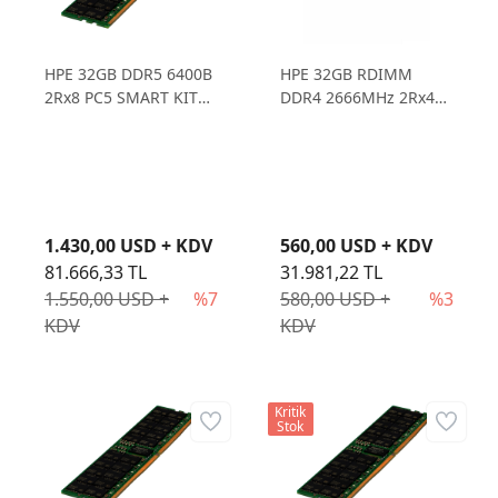
HPE 32GB DDR5 6400B
HPE 32GB RDIMM
2Rx8 PC5 SMART KIT
DDR4 2666MHz 2Rx4
P64985-B21
PC4-21300R 815100-
B21 (840758-091)
1.430,00 USD + KDV
560,00 USD + KDV
81.666,33 TL
31.981,22 TL
1.550,00 USD +
%7
580,00 USD +
%3
KDV
KDV
Kritik
Stok