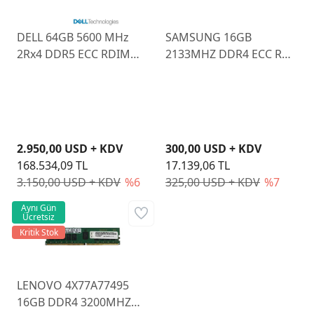
DELL 64GB 5600 MHz
SAMSUNG 16GB
2Rx4 DDR5 ECC RDIMM
2133MHZ DDR4 ECC REG
RAM 58F8N
RAM
2.950,00 USD + KDV
300,00 USD + KDV
168.534,09 TL
17.139,06 TL
3.150,00 USD + KDV
%6
325,00 USD + KDV
%7
Aynı Gün
Ücretsiz
Kritik Stok
LENOVO 4X77A77495
16GB DDR4 3200MHZ