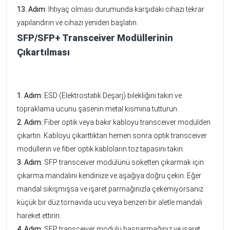
13. Adım:
İhtiyaç olması durumunda karşıdaki cihazı tekrar
yapılandırın ve cihazı yeniden başlatın.
SFP/SFP+ Transceiver Modüllerinin
Çıkartılması
1. Adım:
ESD (Elektrostatik Deşarj) bilekliğini takın ve
topraklama ucunu şasenin metal kısmına tutturun.
2. Adım:
Fiber optik veya bakır kabloyu transceiver modülden
çıkartın. Kabloyu çıkarttıktan hemen sonra optik transceiver
modüllerin ve fiber optik kabloların toz tapasını takın.
3. Adım:
SFP transceiver modülünü soketten çıkarmak için
çıkarma mandalını kendinize ve aşağıya doğru çekin. Eğer
mandal sıkışmışsa ve işaret parmağınızla çekemiyorsanız
küçük bir düz tornavida ucu veya benzeri bir aletle mandalı
hareket ettirin.
4. Adım:
SFP transceiver modülü başparmağınız ve işaret