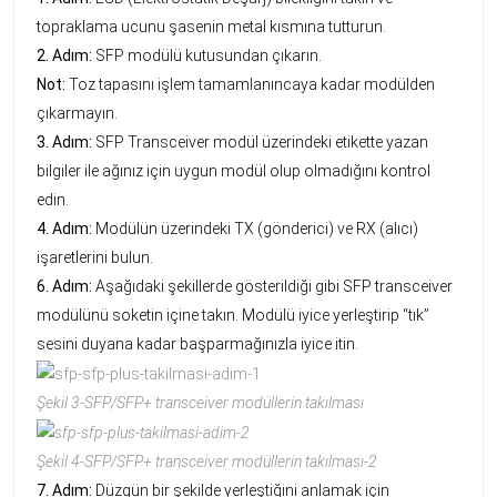
topraklama ucunu şasenin metal kısmına tutturun.
2. Adım:
SFP modülü kutusundan çıkarın.
Not:
Toz tapasını işlem tamamlanıncaya kadar modülden
çıkarmayın.
3. Adım:
SFP Transceiver modül üzerindeki etikette yazan
bilgiler ile ağınız için uygun modül olup olmadığını kontrol
edin.
4. Adım:
Modülün üzerindeki TX (gönderici) ve RX (alıcı)
işaretlerini bulun.
6. Adım:
Aşağıdaki şekillerde gösterildiği gibi SFP transceiver
modülünü soketin içine takın. Modülü iyice yerleştirip “tık”
sesini duyana kadar başparmağınızla iyice itin.
Şekil 3-SFP/SFP+ transceiver modüllerin takılması
Şekil 4-SFP/SFP+ transceiver modüllerin takılması-2
7. Adım:
Düzgün bir şekilde yerleştiğini anlamak için