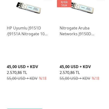
Kritik
Stok
HP Uyumlu J9151D
Nitrogate Aruba
/J9151A Nitrogate 10G-
Networks J9150D
S-LR-H 10Gb/s 10km
/J9150A Uyumlu 10G-S-
1310nm LC SFP+
SR-H 10Gb/s 300m
Transceiver
850nm LC SFP+
Transceiver
45,00 USD + KDV
45,00 USD + KDV
2.570,86 TL
2.570,86 TL
55,00 USD + KDV
%18
55,00 USD + KDV
%18