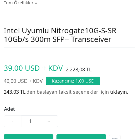
Tüm Özellikler
Intel Uyumlu Nitrogate10G-S-SR
10Gb/s 300m SFP+ Transceiver
39,00 USD + KDV
2.228,08 TL
40,00 USD + KDV
Kazancınız 1,00 USD
243,03 TL
'den başlayan taksit seçenekleri için
tıklayın.
Adet
-
+