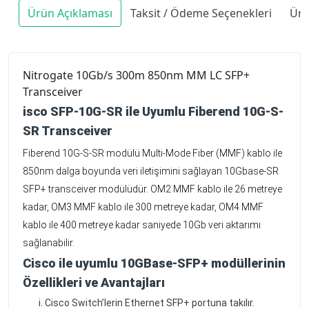
Ürün Açıklaması
Taksit / Ödeme Seçenekleri
Ürü
Nitrogate 10Gb/s 300m 850nm MM LC SFP+
Transceiver
isco SFP-10G-SR ile Uyumlu Fiberend 10G-S-
SR Transceiver
Fiberend 10G-S-SR modülü Multi-Mode Fiber (MMF) kablo ile
850nm dalga boyunda veri iletişimini sağlayan 10Gbase-SR
SFP+ transceiver modülüdür. OM2 MMF kablo ile 26 metreye
kadar, OM3 MMF kablo ile 300 metreye kadar, OM4 MMF
kablo ile 400 metreye kadar saniyede 10Gb veri aktarımı
sağlanabilir.
Cisco ile uyumlu 10GBase-SFP+ modüllerinin
Özellikleri ve Avantajları
Cisco Switch’lerin Ethernet SFP+ portuna takılır.