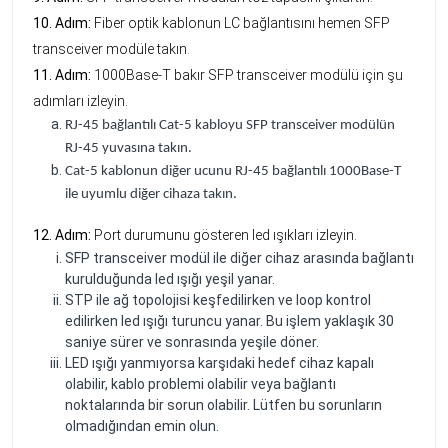
10. Adım:
Fiber optik kablonun LC bağlantısını hemen SFP
transceiver modüle takın.
11. Adım:
1000Base-T bakır SFP transceiver modülü için şu
adımları izleyin.
RJ-45 bağlantılı Cat-5 kabloyu SFP transceiver modülün
RJ-45 yuvasına takın.
Cat-5 kablonun diğer ucunu RJ-45 bağlantılı 1000Base-T
ile uyumlu diğer cihaza takın.
12. Adım:
Port durumunu gösteren led ışıkları izleyin.
SFP transceiver modül ile diğer cihaz arasında bağlantı
kurulduğunda led ışığı yeşil yanar.
STP ile ağ topolojisi keşfedilirken ve loop kontrol
edilirken led ışığı turuncu yanar. Bu işlem yaklaşık 30
saniye sürer ve sonrasında yeşile döner.
LED ışığı yanmıyorsa karşıdaki hedef cihaz kapalı
olabilir, kablo problemi olabilir veya bağlantı
noktalarında bir sorun olabilir. Lütfen bu sorunların
olmadığından emin olun.