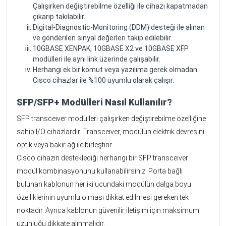
Çalışırken değiştirebilme özelliği ile cihazı kapatmadan
çıkarıp takılabilir.
Digital-Diagnostic-Monitoring (DDM) desteği ile alınan
ve gönderilen sinyal değerleri takip edilebilir.
10GBASE XENPAK, 10GBASE X2 ve 10GBASE XFP
modülleri ile aynı link üzerinde çalışabilir.
Herhangi ek bir komut veya yazılıma gerek olmadan
Cisco cihazlar ile %100 uyumlu olarak çalışır.
SFP/SFP+ Modülleri Nasıl Kullanılır?
SFP transceiver modülleri çalışırken değiştirebilme özelliğine
sahip I/O cihazlardır. Transceiver, modülün elektrik devresini
optik veya bakır ağ ile birleştirir.
Cisco cihazın desteklediği herhangi bir SFP transceiver
modül kombinasyonunu kullanabilirsiniz. Porta bağlı
bulunan kablonun her iki ucundaki modülün dalga boyu
özelliklerinin uyumlu olması dikkat edilmesi gereken tek
noktadır. Ayrıca kablonun güvenilir iletişim için maksimum
uzunluğu dikkate alınmalıdır.