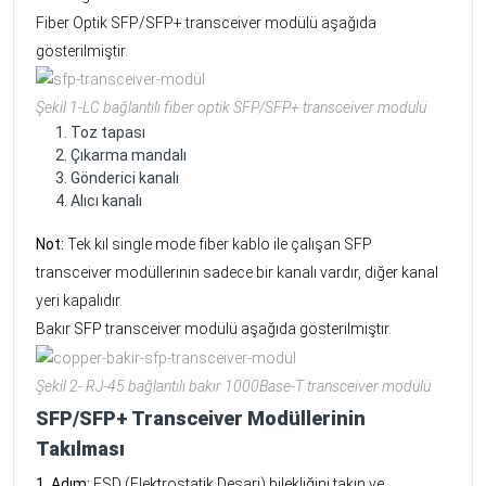
Fiber Optik SFP/SFP+ transceiver modülü aşağıda
gösterilmiştir.
Şekil 1-LC bağlantılı fiber optik SFP/SFP+ transceiver modülü
Toz tapası
Çıkarma mandalı
Gönderici kanalı
Alıcı kanalı
Not:
Tek kıl single mode fiber kablo ile çalışan SFP
transceiver modüllerinin sadece bir kanalı vardır, diğer kanal
yeri kapalıdır.
Bakır SFP transceiver modülü aşağıda gösterilmiştir.
Şekil 2- RJ-45 bağlantılı bakır 1000Base-T transceiver modülü
SFP/SFP+ Transceiver Modüllerinin
Takılması
1. Adım:
ESD (Elektrostatik Deşarj) bilekliğini takın ve